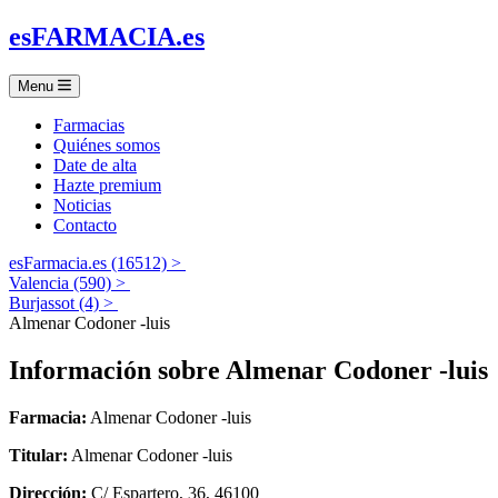
es
FARMACIA
.es
Menu
Farmacias
Quiénes somos
Date de alta
Hazte premium
Noticias
Contacto
esFarmacia.es (16512) >
Valencia (590) >
Burjassot (4) >
Almenar Codoner -luis
Información sobre
Almenar Codoner -luis
Farmacia:
Almenar Codoner -luis
Titular:
Almenar Codoner -luis
Dirección:
C/ Espartero, 36, 46100