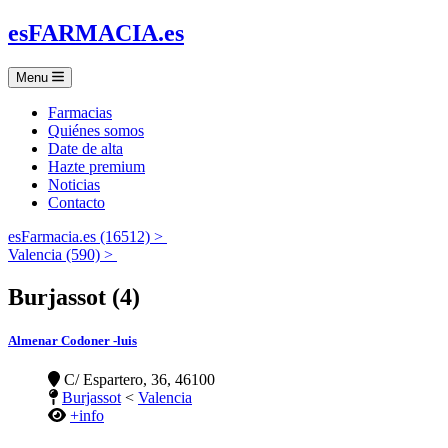
es
FARMACIA
.es
Menu
Farmacias
Quiénes somos
Date de alta
Hazte premium
Noticias
Contacto
esFarmacia.es (16512) >
Valencia (590) >
Burjassot (4)
Almenar Codoner -luis
C/ Espartero, 36, 46100
Burjassot
<
Valencia
+info