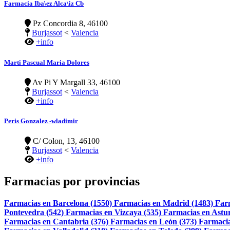
Farmacia Iba\ez Alca\iz Cb
Pz Concordia 8, 46100
Burjassot
<
Valencia
+info
Marti Pascual Maria Dolores
Av Pi Y Margall 33, 46100
Burjassot
<
Valencia
+info
Peris Gonzalez -wladimir
C/ Colon, 13, 46100
Burjassot
<
Valencia
+info
Farmacias por provincias
Farmacias en Barcelona (1550)
Farmacias en Madrid (1483)
Far
Pontevedra (542)
Farmacias en Vizcaya (535)
Farmacias en Astur
Farmacias en Cantabria (376)
Farmacias en León (373)
Farmacia