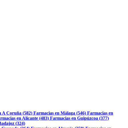
n A Coruña (582)
Farmacias en Málaga (546)
Farmacias en
rmacias en Alicante (483)
Farmacias en Guipúzcoa (377)
Badajoz (324)