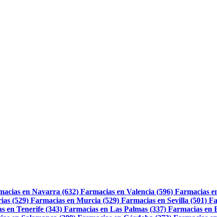
macias en Navarra (632)
Farmacias en Valencia (596)
Farmacias e
ias (529)
Farmacias en Murcia (529)
Farmacias en Sevilla (501)
Fa
s en Tenerife (343)
Farmacias en Las Palmas (337)
Farmacias en 