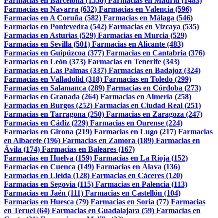
Farmacias en Barcelona (1550)
Farmacias en Madrid (1483)
Farmacias en Navarra (632)
Farmacias en Valencia (596)
Farmacias en A Coruña (582)
Farmacias en Málaga (546)
Farmacias en Pontevedra (542)
Farmacias en Vizcaya (535)
Farmacias en Asturias (529)
Farmacias en Murcia (529)
Farmacias en Sevilla (501)
Farmacias en Alicante (483)
Farmacias en Guipúzcoa (377)
Farmacias en Cantabria (376)
Farmacias en León (373)
Farmacias en Tenerife (343)
Farmacias en Las Palmas (337)
Farmacias en Badajoz (324)
Farmacias en Valladolid (318)
Farmacias en Toledo (299)
Farmacias en Salamanca (289)
Farmacias en Córdoba (273)
Farmacias en Granada (264)
Farmacias en Almería (258)
Farmacias en Burgos (252)
Farmacias en Ciudad Real (251)
Farmacias en Tarragona (250)
Farmacias en Zaragoza (247)
Farmacias en Cádiz (229)
Farmacias en Ourense (224)
Farmacias en Girona (219)
Farmacias en Lugo (217)
Farmacias
en Albacete (196)
Farmacias en Zamora (189)
Farmacias en
Ávila (174)
Farmacias en Baleares (167)
Farmacias en Huelva (159)
Farmacias en La Rioja (152)
Farmacias en Cuenca (149)
Farmacias en Álava (136)
Farmacias en Lleida (128)
Farmacias en Cáceres (120)
Farmacias en Segovia (115)
Farmacias en Palencia (113)
Farmacias en Jaén (111)
Farmacias en Castellón (104)
Farmacias en Huesca (79)
Farmacias en Soria (77)
Farmacias
en Teruel (64)
Farmacias en Guadalajara (59)
Farmacias en