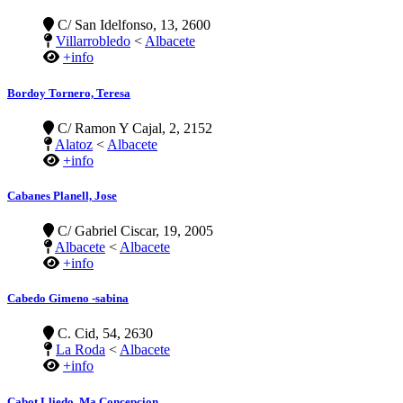
C/ San Idelfonso, 13, 2600
Villarrobledo
<
Albacete
+info
Bordoy Tornero, Teresa
C/ Ramon Y Cajal, 2, 2152
Alatoz
<
Albacete
+info
Cabanes Planell, Jose
C/ Gabriel Ciscar, 19, 2005
Albacete
<
Albacete
+info
Cabedo Gimeno -sabina
C. Cid, 54, 2630
La Roda
<
Albacete
+info
Cabot Lliedo, Ma Concepcion