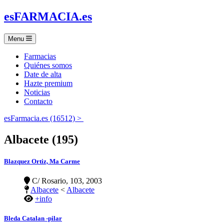
es
FARMACIA
.es
Menu
Farmacias
Quiénes somos
Date de alta
Hazte premium
Noticias
Contacto
esFarmacia.es (16512) >
Albacete (195)
Blazquez Ortiz, Ma Carme
C/ Rosario, 103, 2003
Albacete
<
Albacete
+info
Bleda Catalan -pilar