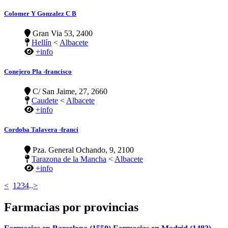
Colomer Y Gonzalez C B
Gran Via 53, 2400
Hellín
<
Albacete
+info
Conejero Pla -francisco
C/ San Jaime, 27, 2660
Caudete
<
Albacete
+info
Cordoba Talavera -franci
Pza. General Ochando, 9, 2100
Tarazona de la Mancha
<
Albacete
+info
<
1
2
3
4
..
>
Farmacias por provincias