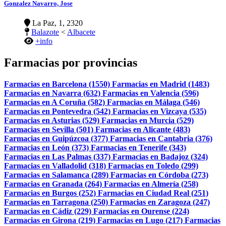
Gonzalez Navarro, Jose
La Paz, 1, 2320
Balazote
<
Albacete
+info
Farmacias por provincias
Farmacias en Barcelona (1550)
Farmacias en Madrid (1483)
Farmacias en Navarra (632)
Farmacias en Valencia (596)
Farmacias en A Coruña (582)
Farmacias en Málaga (546)
Farmacias en Pontevedra (542)
Farmacias en Vizcaya (535)
Farmacias en Asturias (529)
Farmacias en Murcia (529)
Farmacias en Sevilla (501)
Farmacias en Alicante (483)
Farmacias en Guipúzcoa (377)
Farmacias en Cantabria (376)
Farmacias en León (373)
Farmacias en Tenerife (343)
Farmacias en Las Palmas (337)
Farmacias en Badajoz (324)
Farmacias en Valladolid (318)
Farmacias en Toledo (299)
Farmacias en Salamanca (289)
Farmacias en Córdoba (273)
Farmacias en Granada (264)
Farmacias en Almería (258)
Farmacias en Burgos (252)
Farmacias en Ciudad Real (251)
Farmacias en Tarragona (250)
Farmacias en Zaragoza (247)
Farmacias en Cádiz (229)
Farmacias en Ourense (224)
Farmacias en Girona (219)
Farmacias en Lugo (217)
Farmacias