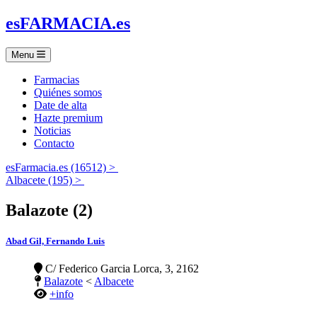
es
FARMACIA
.es
Menu
Farmacias
Quiénes somos
Date de alta
Hazte premium
Noticias
Contacto
esFarmacia.es (16512) >
Albacete (195) >
Balazote (2)
Abad Gil, Fernando Luis
C/ Federico Garcia Lorca, 3, 2162
Balazote
<
Albacete
+info