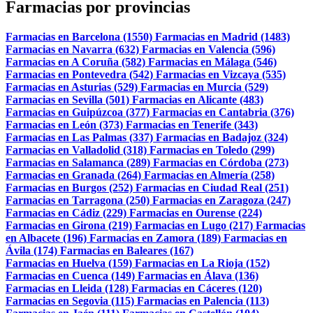
Farmacias por provincias
Farmacias en Barcelona (1550)
Farmacias en Madrid (1483)
Farmacias en Navarra (632)
Farmacias en Valencia (596)
Farmacias en A Coruña (582)
Farmacias en Málaga (546)
Farmacias en Pontevedra (542)
Farmacias en Vizcaya (535)
Farmacias en Asturias (529)
Farmacias en Murcia (529)
Farmacias en Sevilla (501)
Farmacias en Alicante (483)
Farmacias en Guipúzcoa (377)
Farmacias en Cantabria (376)
Farmacias en León (373)
Farmacias en Tenerife (343)
Farmacias en Las Palmas (337)
Farmacias en Badajoz (324)
Farmacias en Valladolid (318)
Farmacias en Toledo (299)
Farmacias en Salamanca (289)
Farmacias en Córdoba (273)
Farmacias en Granada (264)
Farmacias en Almería (258)
Farmacias en Burgos (252)
Farmacias en Ciudad Real (251)
Farmacias en Tarragona (250)
Farmacias en Zaragoza (247)
Farmacias en Cádiz (229)
Farmacias en Ourense (224)
Farmacias en Girona (219)
Farmacias en Lugo (217)
Farmacias
en Albacete (196)
Farmacias en Zamora (189)
Farmacias en
Ávila (174)
Farmacias en Baleares (167)
Farmacias en Huelva (159)
Farmacias en La Rioja (152)
Farmacias en Cuenca (149)
Farmacias en Álava (136)
Farmacias en Lleida (128)
Farmacias en Cáceres (120)
Farmacias en Segovia (115)
Farmacias en Palencia (113)