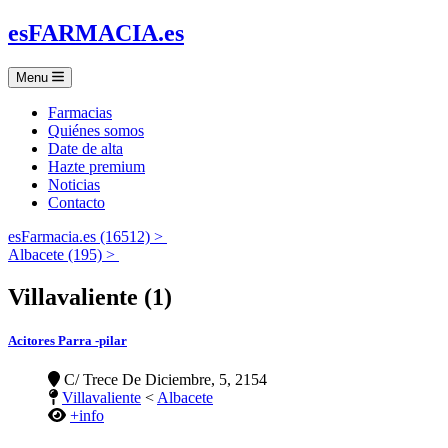
es
FARMACIA
.es
Menu
Farmacias
Quiénes somos
Date de alta
Hazte premium
Noticias
Contacto
esFarmacia.es (16512) >
Albacete (195) >
Villavaliente (1)
Acitores Parra -pilar
C/ Trece De Diciembre, 5, 2154
Villavaliente
<
Albacete
+info