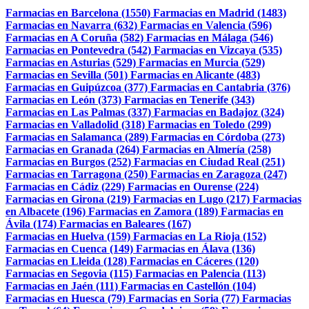
Farmacias en Barcelona (1550)
Farmacias en Madrid (1483)
Farmacias en Navarra (632)
Farmacias en Valencia (596)
Farmacias en A Coruña (582)
Farmacias en Málaga (546)
Farmacias en Pontevedra (542)
Farmacias en Vizcaya (535)
Farmacias en Asturias (529)
Farmacias en Murcia (529)
Farmacias en Sevilla (501)
Farmacias en Alicante (483)
Farmacias en Guipúzcoa (377)
Farmacias en Cantabria (376)
Farmacias en León (373)
Farmacias en Tenerife (343)
Farmacias en Las Palmas (337)
Farmacias en Badajoz (324)
Farmacias en Valladolid (318)
Farmacias en Toledo (299)
Farmacias en Salamanca (289)
Farmacias en Córdoba (273)
Farmacias en Granada (264)
Farmacias en Almería (258)
Farmacias en Burgos (252)
Farmacias en Ciudad Real (251)
Farmacias en Tarragona (250)
Farmacias en Zaragoza (247)
Farmacias en Cádiz (229)
Farmacias en Ourense (224)
Farmacias en Girona (219)
Farmacias en Lugo (217)
Farmacias
en Albacete (196)
Farmacias en Zamora (189)
Farmacias en
Ávila (174)
Farmacias en Baleares (167)
Farmacias en Huelva (159)
Farmacias en La Rioja (152)
Farmacias en Cuenca (149)
Farmacias en Álava (136)
Farmacias en Lleida (128)
Farmacias en Cáceres (120)
Farmacias en Segovia (115)
Farmacias en Palencia (113)
Farmacias en Jaén (111)
Farmacias en Castellón (104)
Farmacias en Huesca (79)
Farmacias en Soria (77)
Farmacias