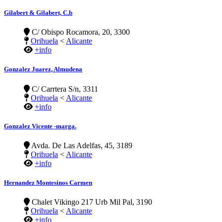
Gilabert & Gilabert, C.b
C/ Obispo Rocamora, 20, 3300
Orihuela
<
Alicante
+info
Gonzalez Juarez, Almudena
C/ Carrtera S/n, 3311
Orihuela
<
Alicante
+info
Gonzalez Vicente -marga.
Avda. De Las Adelfas, 45, 3189
Orihuela
<
Alicante
+info
Hernandez Montesinos Carmen
Chalet Vikingo 217 Urb Mil Pal, 3190
Orihuela
<
Alicante
+info