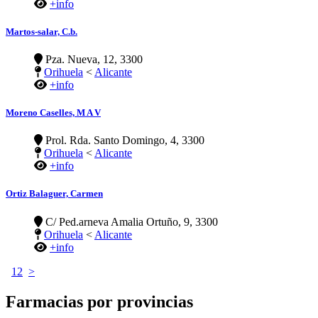
+info
Martos-salar, C.b.
Pza. Nueva, 12, 3300
Orihuela
<
Alicante
+info
Moreno Caselles, M A V
Prol. Rda. Santo Domingo, 4, 3300
Orihuela
<
Alicante
+info
Ortiz Balaguer, Carmen
C/ Ped.arneva Amalia Ortuño, 9, 3300
Orihuela
<
Alicante
+info
1
2
>
Farmacias por provincias