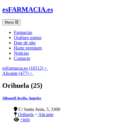
es
FARMACIA
.es
Menu
Farmacias
Quiénes somos
Date de alta
Hazte premium
Noticias
Contacto
esFarmacia.es (16512) >
Alicante (477) >
Orihuela (25)
Albanell Avella, Angeles
C/ Santa Justa, 5, 3300
Orihuela
<
Alicante
+info