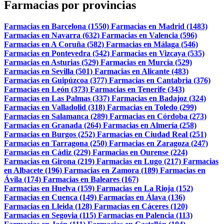
Farmacias por provincias
Farmacias en Barcelona (1550)
Farmacias en Madrid (1483)
Farmacias en Navarra (632)
Farmacias en Valencia (596)
Farmacias en A Coruña (582)
Farmacias en Málaga (546)
Farmacias en Pontevedra (542)
Farmacias en Vizcaya (535)
Farmacias en Asturias (529)
Farmacias en Murcia (529)
Farmacias en Sevilla (501)
Farmacias en Alicante (483)
Farmacias en Guipúzcoa (377)
Farmacias en Cantabria (376)
Farmacias en León (373)
Farmacias en Tenerife (343)
Farmacias en Las Palmas (337)
Farmacias en Badajoz (324)
Farmacias en Valladolid (318)
Farmacias en Toledo (299)
Farmacias en Salamanca (289)
Farmacias en Córdoba (273)
Farmacias en Granada (264)
Farmacias en Almería (258)
Farmacias en Burgos (252)
Farmacias en Ciudad Real (251)
Farmacias en Tarragona (250)
Farmacias en Zaragoza (247)
Farmacias en Cádiz (229)
Farmacias en Ourense (224)
Farmacias en Girona (219)
Farmacias en Lugo (217)
Farmacias
en Albacete (196)
Farmacias en Zamora (189)
Farmacias en
Ávila (174)
Farmacias en Baleares (167)
Farmacias en Huelva (159)
Farmacias en La Rioja (152)
Farmacias en Cuenca (149)
Farmacias en Álava (136)
Farmacias en Lleida (128)
Farmacias en Cáceres (120)
Farmacias en Segovia (115)
Farmacias en Palencia (113)