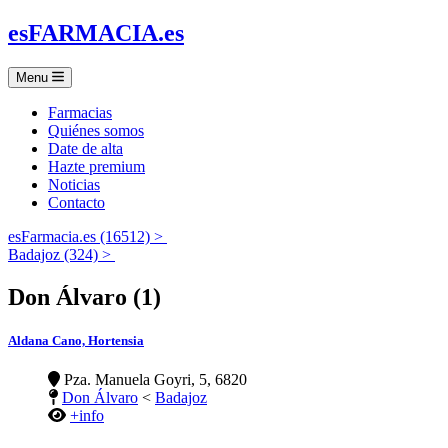
es
FARMACIA
.es
Menu
Farmacias
Quiénes somos
Date de alta
Hazte premium
Noticias
Contacto
esFarmacia.es (16512) >
Badajoz (324) >
Don Álvaro (1)
Aldana Cano, Hortensia
Pza. Manuela Goyri, 5, 6820
Don Álvaro
<
Badajoz
+info