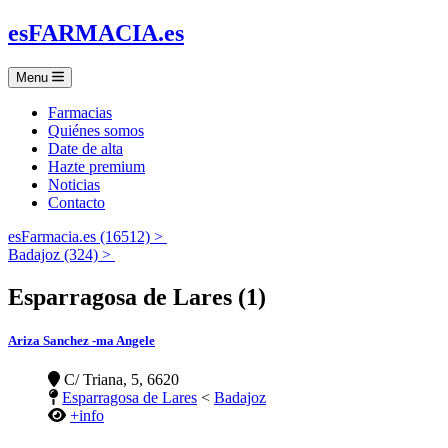
es
FARMACIA
.es
Menu
Farmacias
Quiénes somos
Date de alta
Hazte premium
Noticias
Contacto
esFarmacia.es (16512) >
Badajoz (324) >
Esparragosa de Lares (1)
Ariza Sanchez -ma Angele
C/ Triana, 5, 6620
Esparragosa de Lares
<
Badajoz
+info