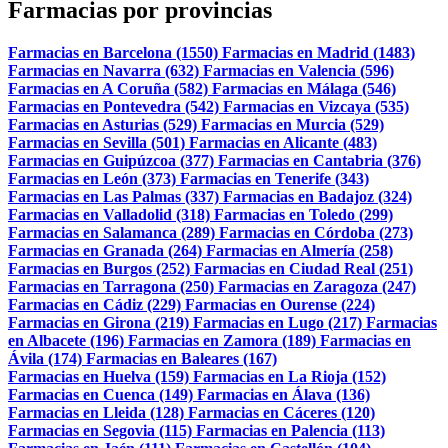
Farmacias por provincias
Farmacias en Barcelona (1550)
Farmacias en Madrid (1483)
Farmacias en Navarra (632)
Farmacias en Valencia (596)
Farmacias en A Coruña (582)
Farmacias en Málaga (546)
Farmacias en Pontevedra (542)
Farmacias en Vizcaya (535)
Farmacias en Asturias (529)
Farmacias en Murcia (529)
Farmacias en Sevilla (501)
Farmacias en Alicante (483)
Farmacias en Guipúzcoa (377)
Farmacias en Cantabria (376)
Farmacias en León (373)
Farmacias en Tenerife (343)
Farmacias en Las Palmas (337)
Farmacias en Badajoz (324)
Farmacias en Valladolid (318)
Farmacias en Toledo (299)
Farmacias en Salamanca (289)
Farmacias en Córdoba (273)
Farmacias en Granada (264)
Farmacias en Almería (258)
Farmacias en Burgos (252)
Farmacias en Ciudad Real (251)
Farmacias en Tarragona (250)
Farmacias en Zaragoza (247)
Farmacias en Cádiz (229)
Farmacias en Ourense (224)
Farmacias en Girona (219)
Farmacias en Lugo (217)
Farmacias
en Albacete (196)
Farmacias en Zamora (189)
Farmacias en
Ávila (174)
Farmacias en Baleares (167)
Farmacias en Huelva (159)
Farmacias en La Rioja (152)
Farmacias en Cuenca (149)
Farmacias en Álava (136)
Farmacias en Lleida (128)
Farmacias en Cáceres (120)
Farmacias en Segovia (115)
Farmacias en Palencia (113)