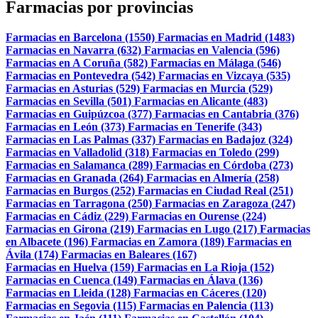
Farmacias por provincias
Farmacias en Barcelona (1550)
Farmacias en Madrid (1483)
Farmacias en Navarra (632)
Farmacias en Valencia (596)
Farmacias en A Coruña (582)
Farmacias en Málaga (546)
Farmacias en Pontevedra (542)
Farmacias en Vizcaya (535)
Farmacias en Asturias (529)
Farmacias en Murcia (529)
Farmacias en Sevilla (501)
Farmacias en Alicante (483)
Farmacias en Guipúzcoa (377)
Farmacias en Cantabria (376)
Farmacias en León (373)
Farmacias en Tenerife (343)
Farmacias en Las Palmas (337)
Farmacias en Badajoz (324)
Farmacias en Valladolid (318)
Farmacias en Toledo (299)
Farmacias en Salamanca (289)
Farmacias en Córdoba (273)
Farmacias en Granada (264)
Farmacias en Almería (258)
Farmacias en Burgos (252)
Farmacias en Ciudad Real (251)
Farmacias en Tarragona (250)
Farmacias en Zaragoza (247)
Farmacias en Cádiz (229)
Farmacias en Ourense (224)
Farmacias en Girona (219)
Farmacias en Lugo (217)
Farmacias
en Albacete (196)
Farmacias en Zamora (189)
Farmacias en
Ávila (174)
Farmacias en Baleares (167)
Farmacias en Huelva (159)
Farmacias en La Rioja (152)
Farmacias en Cuenca (149)
Farmacias en Álava (136)
Farmacias en Lleida (128)
Farmacias en Cáceres (120)
Farmacias en Segovia (115)
Farmacias en Palencia (113)