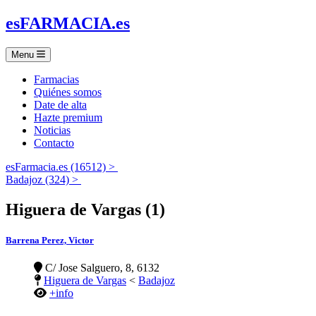
es
FARMACIA
.es
Menu
Farmacias
Quiénes somos
Date de alta
Hazte premium
Noticias
Contacto
esFarmacia.es (16512) >
Badajoz (324) >
Higuera de Vargas (1)
Barrena Perez, Victor
C/ Jose Salguero, 8, 6132
Higuera de Vargas
<
Badajoz
+info