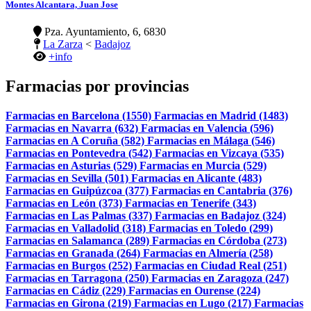
Montes Alcantara, Juan Jose
Pza. Ayuntamiento, 6, 6830
La Zarza
<
Badajoz
+info
Farmacias por provincias
Farmacias en Barcelona (1550)
Farmacias en Madrid (1483)
Farmacias en Navarra (632)
Farmacias en Valencia (596)
Farmacias en A Coruña (582)
Farmacias en Málaga (546)
Farmacias en Pontevedra (542)
Farmacias en Vizcaya (535)
Farmacias en Asturias (529)
Farmacias en Murcia (529)
Farmacias en Sevilla (501)
Farmacias en Alicante (483)
Farmacias en Guipúzcoa (377)
Farmacias en Cantabria (376)
Farmacias en León (373)
Farmacias en Tenerife (343)
Farmacias en Las Palmas (337)
Farmacias en Badajoz (324)
Farmacias en Valladolid (318)
Farmacias en Toledo (299)
Farmacias en Salamanca (289)
Farmacias en Córdoba (273)
Farmacias en Granada (264)
Farmacias en Almería (258)
Farmacias en Burgos (252)
Farmacias en Ciudad Real (251)
Farmacias en Tarragona (250)
Farmacias en Zaragoza (247)
Farmacias en Cádiz (229)
Farmacias en Ourense (224)
Farmacias en Girona (219)
Farmacias en Lugo (217)
Farmacias