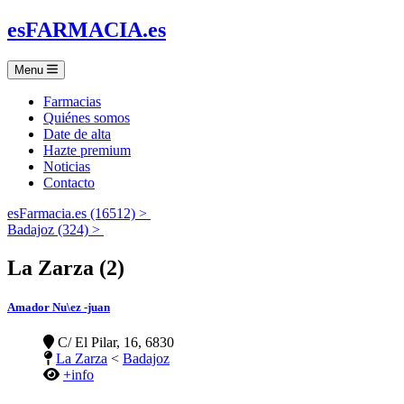
es
FARMACIA
.es
Menu
Farmacias
Quiénes somos
Date de alta
Hazte premium
Noticias
Contacto
esFarmacia.es (16512) >
Badajoz (324) >
La Zarza (2)
Amador Nu\ez -juan
C/ El Pilar, 16, 6830
La Zarza
<
Badajoz
+info