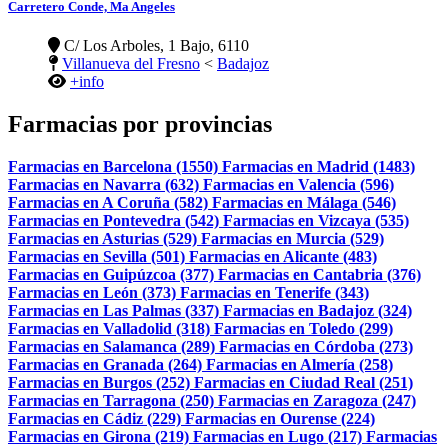
Carretero Conde, Ma Angeles
C/ Los Arboles, 1 Bajo, 6110
Villanueva del Fresno
<
Badajoz
+info
Farmacias por provincias
Farmacias en Barcelona (1550)
Farmacias en Madrid (1483)
Farmacias en Navarra (632)
Farmacias en Valencia (596)
Farmacias en A Coruña (582)
Farmacias en Málaga (546)
Farmacias en Pontevedra (542)
Farmacias en Vizcaya (535)
Farmacias en Asturias (529)
Farmacias en Murcia (529)
Farmacias en Sevilla (501)
Farmacias en Alicante (483)
Farmacias en Guipúzcoa (377)
Farmacias en Cantabria (376)
Farmacias en León (373)
Farmacias en Tenerife (343)
Farmacias en Las Palmas (337)
Farmacias en Badajoz (324)
Farmacias en Valladolid (318)
Farmacias en Toledo (299)
Farmacias en Salamanca (289)
Farmacias en Córdoba (273)
Farmacias en Granada (264)
Farmacias en Almería (258)
Farmacias en Burgos (252)
Farmacias en Ciudad Real (251)
Farmacias en Tarragona (250)
Farmacias en Zaragoza (247)
Farmacias en Cádiz (229)
Farmacias en Ourense (224)
Farmacias en Girona (219)
Farmacias en Lugo (217)
Farmacias