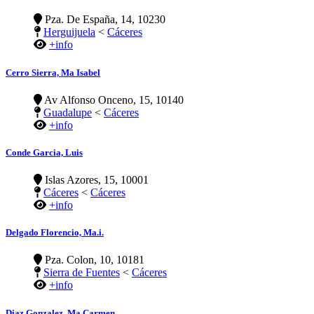
Pza. De España, 14, 10230
Herguijuela
<
Cáceres
+info
Cerro Sierra, Ma Isabel
Av Alfonso Onceno, 15, 10140
Guadalupe
<
Cáceres
+info
Conde Garcia, Luis
Islas Azores, 15, 10001
Cáceres
<
Cáceres
+info
Delgado Florencio, Ma.i.
Pza. Colon, 10, 10181
Sierra de Fuentes
<
Cáceres
+info
Diaz Gonzalez, Ma Carmen