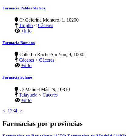
Farmacia Pablos Mateos
C/ Ceferina Montero, 1, 10200
Trujillo
<
Cáceres
+info
Farmacia Romano
Calle La Roche Sur Yon, 9, 10002
Cáceres
<
Cáceres
+info
Farmacia Solano
C/ Manuel Más 29, 10310
Talayuela
<
Cáceres
+info
<
1
2
3
4
..
>
Farmacias por provincias