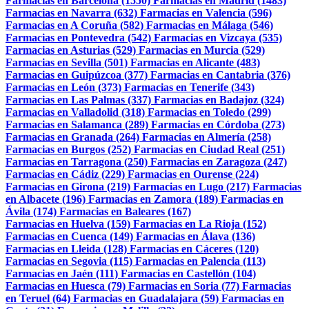
Farmacias en Barcelona (1550)
Farmacias en Madrid (1483)
Farmacias en Navarra (632)
Farmacias en Valencia (596)
Farmacias en A Coruña (582)
Farmacias en Málaga (546)
Farmacias en Pontevedra (542)
Farmacias en Vizcaya (535)
Farmacias en Asturias (529)
Farmacias en Murcia (529)
Farmacias en Sevilla (501)
Farmacias en Alicante (483)
Farmacias en Guipúzcoa (377)
Farmacias en Cantabria (376)
Farmacias en León (373)
Farmacias en Tenerife (343)
Farmacias en Las Palmas (337)
Farmacias en Badajoz (324)
Farmacias en Valladolid (318)
Farmacias en Toledo (299)
Farmacias en Salamanca (289)
Farmacias en Córdoba (273)
Farmacias en Granada (264)
Farmacias en Almería (258)
Farmacias en Burgos (252)
Farmacias en Ciudad Real (251)
Farmacias en Tarragona (250)
Farmacias en Zaragoza (247)
Farmacias en Cádiz (229)
Farmacias en Ourense (224)
Farmacias en Girona (219)
Farmacias en Lugo (217)
Farmacias
en Albacete (196)
Farmacias en Zamora (189)
Farmacias en
Ávila (174)
Farmacias en Baleares (167)
Farmacias en Huelva (159)
Farmacias en La Rioja (152)
Farmacias en Cuenca (149)
Farmacias en Álava (136)
Farmacias en Lleida (128)
Farmacias en Cáceres (120)
Farmacias en Segovia (115)
Farmacias en Palencia (113)
Farmacias en Jaén (111)
Farmacias en Castellón (104)
Farmacias en Huesca (79)
Farmacias en Soria (77)
Farmacias
en Teruel (64)
Farmacias en Guadalajara (59)
Farmacias en