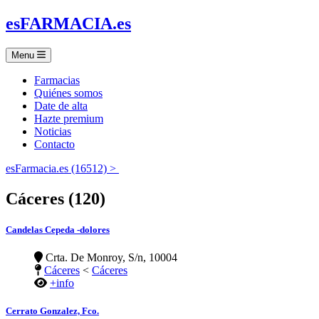
es
FARMACIA
.es
Menu
Farmacias
Quiénes somos
Date de alta
Hazte premium
Noticias
Contacto
esFarmacia.es (16512) >
Cáceres (120)
Candelas Cepeda -dolores
Crta. De Monroy, S/n, 10004
Cáceres
<
Cáceres
+info
Cerrato Gonzalez, Fco.