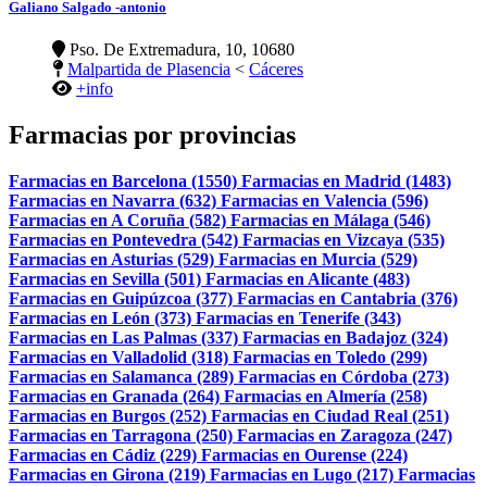
Galiano Salgado -antonio
Pso. De Extremadura, 10, 10680
Malpartida de Plasencia
<
Cáceres
+info
Farmacias por provincias
Farmacias en Barcelona (1550)
Farmacias en Madrid (1483)
Farmacias en Navarra (632)
Farmacias en Valencia (596)
Farmacias en A Coruña (582)
Farmacias en Málaga (546)
Farmacias en Pontevedra (542)
Farmacias en Vizcaya (535)
Farmacias en Asturias (529)
Farmacias en Murcia (529)
Farmacias en Sevilla (501)
Farmacias en Alicante (483)
Farmacias en Guipúzcoa (377)
Farmacias en Cantabria (376)
Farmacias en León (373)
Farmacias en Tenerife (343)
Farmacias en Las Palmas (337)
Farmacias en Badajoz (324)
Farmacias en Valladolid (318)
Farmacias en Toledo (299)
Farmacias en Salamanca (289)
Farmacias en Córdoba (273)
Farmacias en Granada (264)
Farmacias en Almería (258)
Farmacias en Burgos (252)
Farmacias en Ciudad Real (251)
Farmacias en Tarragona (250)
Farmacias en Zaragoza (247)
Farmacias en Cádiz (229)
Farmacias en Ourense (224)
Farmacias en Girona (219)
Farmacias en Lugo (217)
Farmacias