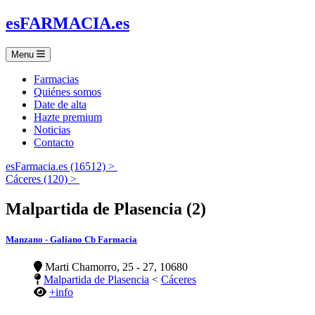
es
FARMACIA
.es
Menu
Farmacias
Quiénes somos
Date de alta
Hazte premium
Noticias
Contacto
esFarmacia.es (16512) >
Cáceres (120) >
Malpartida de Plasencia (2)
Manzano - Galiano Cb Farmacia
Marti Chamorro, 25 - 27, 10680
Malpartida de Plasencia
<
Cáceres
+info