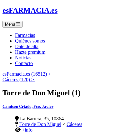
es
FARMACIA
.es
Menu
Farmacias
Quiénes somos
Date de alta
Hazte premium
Noticias
Contacto
esFarmacia.es (16512) >
Cáceres (120) >
Torre de Don Miguel (1)
Camison Criado, Fco. Javier
La Barrera, 35, 10864
Torre de Don Miguel
<
Cáceres
+info