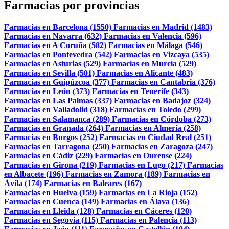
Farmacias por provincias
Farmacias en Barcelona (1550)
Farmacias en Madrid (1483)
Farmacias en Navarra (632)
Farmacias en Valencia (596)
Farmacias en A Coruña (582)
Farmacias en Málaga (546)
Farmacias en Pontevedra (542)
Farmacias en Vizcaya (535)
Farmacias en Asturias (529)
Farmacias en Murcia (529)
Farmacias en Sevilla (501)
Farmacias en Alicante (483)
Farmacias en Guipúzcoa (377)
Farmacias en Cantabria (376)
Farmacias en León (373)
Farmacias en Tenerife (343)
Farmacias en Las Palmas (337)
Farmacias en Badajoz (324)
Farmacias en Valladolid (318)
Farmacias en Toledo (299)
Farmacias en Salamanca (289)
Farmacias en Córdoba (273)
Farmacias en Granada (264)
Farmacias en Almería (258)
Farmacias en Burgos (252)
Farmacias en Ciudad Real (251)
Farmacias en Tarragona (250)
Farmacias en Zaragoza (247)
Farmacias en Cádiz (229)
Farmacias en Ourense (224)
Farmacias en Girona (219)
Farmacias en Lugo (217)
Farmacias
en Albacete (196)
Farmacias en Zamora (189)
Farmacias en
Ávila (174)
Farmacias en Baleares (167)
Farmacias en Huelva (159)
Farmacias en La Rioja (152)
Farmacias en Cuenca (149)
Farmacias en Álava (136)
Farmacias en Lleida (128)
Farmacias en Cáceres (120)
Farmacias en Segovia (115)
Farmacias en Palencia (113)