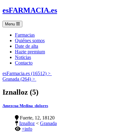
es
FARMACIA
.es
Menu
Farmacias
Quiénes somos
Date de alta
Hazte premium
Noticias
Contacto
esFarmacia.es (16512) >
Granada (264) >
Iznalloz (5)
Amezcua Medina -dolores
Fuerte, 12, 18120
Iznalloz
<
Granada
+info