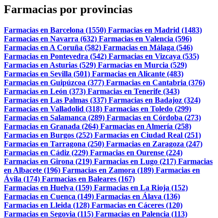
Farmacias por provincias
Farmacias en Barcelona (1550)
Farmacias en Madrid (1483)
Farmacias en Navarra (632)
Farmacias en Valencia (596)
Farmacias en A Coruña (582)
Farmacias en Málaga (546)
Farmacias en Pontevedra (542)
Farmacias en Vizcaya (535)
Farmacias en Asturias (529)
Farmacias en Murcia (529)
Farmacias en Sevilla (501)
Farmacias en Alicante (483)
Farmacias en Guipúzcoa (377)
Farmacias en Cantabria (376)
Farmacias en León (373)
Farmacias en Tenerife (343)
Farmacias en Las Palmas (337)
Farmacias en Badajoz (324)
Farmacias en Valladolid (318)
Farmacias en Toledo (299)
Farmacias en Salamanca (289)
Farmacias en Córdoba (273)
Farmacias en Granada (264)
Farmacias en Almería (258)
Farmacias en Burgos (252)
Farmacias en Ciudad Real (251)
Farmacias en Tarragona (250)
Farmacias en Zaragoza (247)
Farmacias en Cádiz (229)
Farmacias en Ourense (224)
Farmacias en Girona (219)
Farmacias en Lugo (217)
Farmacias
en Albacete (196)
Farmacias en Zamora (189)
Farmacias en
Ávila (174)
Farmacias en Baleares (167)
Farmacias en Huelva (159)
Farmacias en La Rioja (152)
Farmacias en Cuenca (149)
Farmacias en Álava (136)
Farmacias en Lleida (128)
Farmacias en Cáceres (120)
Farmacias en Segovia (115)
Farmacias en Palencia (113)