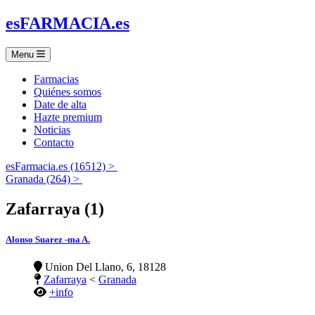
es
FARMACIA
.es
Menu
Farmacias
Quiénes somos
Date de alta
Hazte premium
Noticias
Contacto
esFarmacia.es (16512) >
Granada (264) >
Zafarraya (1)
Alonso Suarez -ma A.
Union Del Llano, 6, 18128
Zafarraya
<
Granada
+info