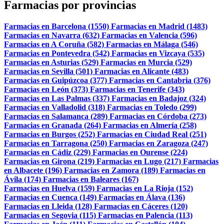
Farmacias por provincias
Farmacias en Barcelona (1550)
Farmacias en Madrid (1483)
Farmacias en Navarra (632)
Farmacias en Valencia (596)
Farmacias en A Coruña (582)
Farmacias en Málaga (546)
Farmacias en Pontevedra (542)
Farmacias en Vizcaya (535)
Farmacias en Asturias (529)
Farmacias en Murcia (529)
Farmacias en Sevilla (501)
Farmacias en Alicante (483)
Farmacias en Guipúzcoa (377)
Farmacias en Cantabria (376)
Farmacias en León (373)
Farmacias en Tenerife (343)
Farmacias en Las Palmas (337)
Farmacias en Badajoz (324)
Farmacias en Valladolid (318)
Farmacias en Toledo (299)
Farmacias en Salamanca (289)
Farmacias en Córdoba (273)
Farmacias en Granada (264)
Farmacias en Almería (258)
Farmacias en Burgos (252)
Farmacias en Ciudad Real (251)
Farmacias en Tarragona (250)
Farmacias en Zaragoza (247)
Farmacias en Cádiz (229)
Farmacias en Ourense (224)
Farmacias en Girona (219)
Farmacias en Lugo (217)
Farmacias
en Albacete (196)
Farmacias en Zamora (189)
Farmacias en
Ávila (174)
Farmacias en Baleares (167)
Farmacias en Huelva (159)
Farmacias en La Rioja (152)
Farmacias en Cuenca (149)
Farmacias en Álava (136)
Farmacias en Lleida (128)
Farmacias en Cáceres (120)
Farmacias en Segovia (115)
Farmacias en Palencia (113)