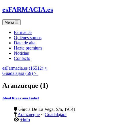
es
FARMACIA
.es
Menu
Farmacias
Quiénes somos
Date de alta
Hazte premium
Noticias
Contacto
esFarmacia.es (16512) >
Guadalajara (59) >
Aranzueque (1)
Abad Rivas -ma Isabel
Garcia De La Vega, S/n, 19141
Aranzueque
<
Guadalajara
+info