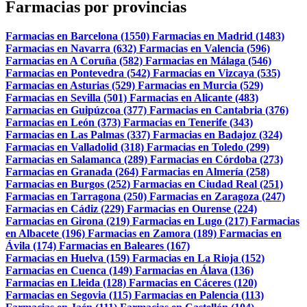
Farmacias por provincias
Farmacias en Barcelona (1550)
Farmacias en Madrid (1483)
Farmacias en Navarra (632)
Farmacias en Valencia (596)
Farmacias en A Coruña (582)
Farmacias en Málaga (546)
Farmacias en Pontevedra (542)
Farmacias en Vizcaya (535)
Farmacias en Asturias (529)
Farmacias en Murcia (529)
Farmacias en Sevilla (501)
Farmacias en Alicante (483)
Farmacias en Guipúzcoa (377)
Farmacias en Cantabria (376)
Farmacias en León (373)
Farmacias en Tenerife (343)
Farmacias en Las Palmas (337)
Farmacias en Badajoz (324)
Farmacias en Valladolid (318)
Farmacias en Toledo (299)
Farmacias en Salamanca (289)
Farmacias en Córdoba (273)
Farmacias en Granada (264)
Farmacias en Almería (258)
Farmacias en Burgos (252)
Farmacias en Ciudad Real (251)
Farmacias en Tarragona (250)
Farmacias en Zaragoza (247)
Farmacias en Cádiz (229)
Farmacias en Ourense (224)
Farmacias en Girona (219)
Farmacias en Lugo (217)
Farmacias
en Albacete (196)
Farmacias en Zamora (189)
Farmacias en
Ávila (174)
Farmacias en Baleares (167)
Farmacias en Huelva (159)
Farmacias en La Rioja (152)
Farmacias en Cuenca (149)
Farmacias en Álava (136)
Farmacias en Lleida (128)
Farmacias en Cáceres (120)
Farmacias en Segovia (115)
Farmacias en Palencia (113)