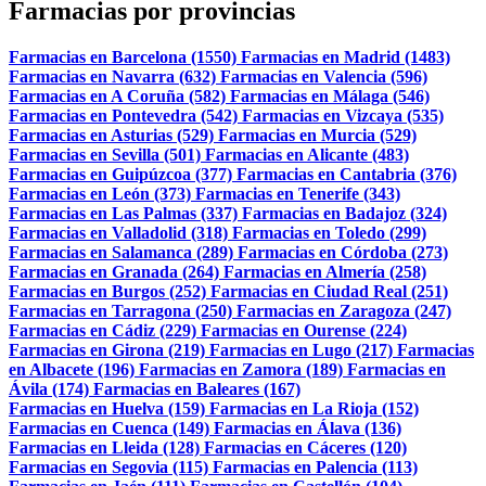
Farmacias por provincias
Farmacias en Barcelona (1550)
Farmacias en Madrid (1483)
Farmacias en Navarra (632)
Farmacias en Valencia (596)
Farmacias en A Coruña (582)
Farmacias en Málaga (546)
Farmacias en Pontevedra (542)
Farmacias en Vizcaya (535)
Farmacias en Asturias (529)
Farmacias en Murcia (529)
Farmacias en Sevilla (501)
Farmacias en Alicante (483)
Farmacias en Guipúzcoa (377)
Farmacias en Cantabria (376)
Farmacias en León (373)
Farmacias en Tenerife (343)
Farmacias en Las Palmas (337)
Farmacias en Badajoz (324)
Farmacias en Valladolid (318)
Farmacias en Toledo (299)
Farmacias en Salamanca (289)
Farmacias en Córdoba (273)
Farmacias en Granada (264)
Farmacias en Almería (258)
Farmacias en Burgos (252)
Farmacias en Ciudad Real (251)
Farmacias en Tarragona (250)
Farmacias en Zaragoza (247)
Farmacias en Cádiz (229)
Farmacias en Ourense (224)
Farmacias en Girona (219)
Farmacias en Lugo (217)
Farmacias
en Albacete (196)
Farmacias en Zamora (189)
Farmacias en
Ávila (174)
Farmacias en Baleares (167)
Farmacias en Huelva (159)
Farmacias en La Rioja (152)
Farmacias en Cuenca (149)
Farmacias en Álava (136)
Farmacias en Lleida (128)
Farmacias en Cáceres (120)
Farmacias en Segovia (115)
Farmacias en Palencia (113)