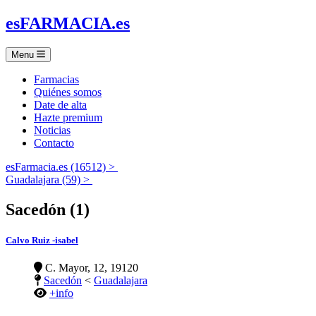
es
FARMACIA
.es
Menu
Farmacias
Quiénes somos
Date de alta
Hazte premium
Noticias
Contacto
esFarmacia.es (16512) >
Guadalajara (59) >
Sacedón (1)
Calvo Ruiz -isabel
C. Mayor, 12, 19120
Sacedón
<
Guadalajara
+info