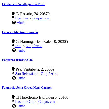
Etxebarria Arrillaga -ma Pilar
C/ Rosario, 24, 20870
Elgoibar
<
Guipúzcoa
+info
Ezcurra Martinez -martin
C/ Harmugarrieta Kalea, 9, 20305
Irun
<
Guipúzcoa
+info
Ezquerra-uriarte, C.b.
Pza. Ventaberri, 2, 20009
San Sebastián
<
Guipúzcoa
+info
Farmacia Acha Orbea Mari Carmen
Cl Hipodromo Etorbidea 6, 20160
Lasarte-Oria
<
Guipúzcoa
+info