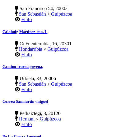
San Francisco 54, 20002
San Sebastián
<
Guipúzcoa
+info
Calabuig Martinez -ma. L
C/ Fuenterrabia, 16, 20301
Hondarribia
<
Guipúzcoa
+info
Camino-iruretagoyena,
Urbieta, 33, 20006
San Sebastián
<
Guipúzcoa
+info
Correa Sanmartin -miguel
Perkaiztegi, 8, 20120
Hernani
<
Guipúzcoa
+info
De La Cuesta-jauregui