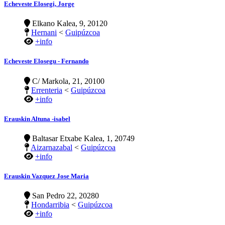
Echeveste Elosegi, Jorge
Elkano Kalea, 9, 20120
Hernani
<
Guipúzcoa
+info
Echeveste Elosegu - Fernando
C/ Markola, 21, 20100
Errenteria
<
Guipúzcoa
+info
Erauskin Altuna -isabel
Baltasar Etxabe Kalea, 1, 20749
Aizarnazabal
<
Guipúzcoa
+info
Erauskin Vazquez Jose Maria
San Pedro 22, 20280
Hondarribia
<
Guipúzcoa
+info