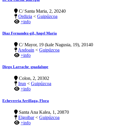
C/ Santa Maria, 2, 20240
Ordizia
<
Guipúzcoa
+info
Diaz Fernandez-gil, Angel Maria
C/ Mayor, 19 (kale Nagusia, 19), 20140
Andoain
<
Guipúzcoa
+info
Diego Larrache -guadalupe
Colon, 2, 20302
Irun
<
Guipúzcoa
+info
Echeverria Arrillaga, Flora
Santa Ana Kalea, 1, 20870
Elgoibar
<
Guipúzcoa
+info