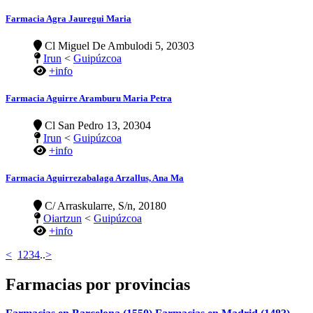
Farmacia Agra Jauregui Maria
Cl Miguel De Ambulodi 5, 20303
Irun
<
Guipúzcoa
+info
Farmacia Aguirre Aramburu Maria Petra
Cl San Pedro 13, 20304
Irun
<
Guipúzcoa
+info
Farmacia Aguirrezabalaga Arzallus, Ana Ma
C/ Arraskularre, S/n, 20180
Oiartzun
<
Guipúzcoa
+info
<
1
2
3
4
..
>
Farmacias por provincias