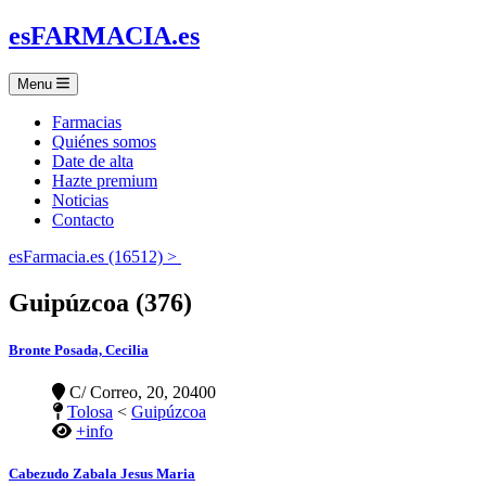
es
FARMACIA
.es
Menu
Farmacias
Quiénes somos
Date de alta
Hazte premium
Noticias
Contacto
esFarmacia.es (16512) >
Guipúzcoa (376)
Bronte Posada, Cecilia
C/ Correo, 20, 20400
Tolosa
<
Guipúzcoa
+info
Cabezudo Zabala Jesus Maria