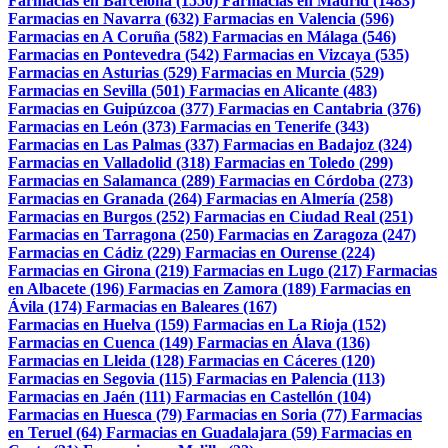
Farmacias en Barcelona (1550)
Farmacias en Madrid (1483)
Farmacias en Navarra (632)
Farmacias en Valencia (596)
Farmacias en A Coruña (582)
Farmacias en Málaga (546)
Farmacias en Pontevedra (542)
Farmacias en Vizcaya (535)
Farmacias en Asturias (529)
Farmacias en Murcia (529)
Farmacias en Sevilla (501)
Farmacias en Alicante (483)
Farmacias en Guipúzcoa (377)
Farmacias en Cantabria (376)
Farmacias en León (373)
Farmacias en Tenerife (343)
Farmacias en Las Palmas (337)
Farmacias en Badajoz (324)
Farmacias en Valladolid (318)
Farmacias en Toledo (299)
Farmacias en Salamanca (289)
Farmacias en Córdoba (273)
Farmacias en Granada (264)
Farmacias en Almería (258)
Farmacias en Burgos (252)
Farmacias en Ciudad Real (251)
Farmacias en Tarragona (250)
Farmacias en Zaragoza (247)
Farmacias en Cádiz (229)
Farmacias en Ourense (224)
Farmacias en Girona (219)
Farmacias en Lugo (217)
Farmacias
en Albacete (196)
Farmacias en Zamora (189)
Farmacias en
Ávila (174)
Farmacias en Baleares (167)
Farmacias en Huelva (159)
Farmacias en La Rioja (152)
Farmacias en Cuenca (149)
Farmacias en Álava (136)
Farmacias en Lleida (128)
Farmacias en Cáceres (120)
Farmacias en Segovia (115)
Farmacias en Palencia (113)
Farmacias en Jaén (111)
Farmacias en Castellón (104)
Farmacias en Huesca (79)
Farmacias en Soria (77)
Farmacias
en Teruel (64)
Farmacias en Guadalajara (59)
Farmacias en