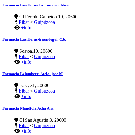
Farmacia Las Heras Larramendi Idoia
Cl Fermin Calbeton 19, 20600
Eibar
<
Guipúzcoa
+info
Farmacia Las Heras-iraundegui, C.b.
Sostoa,10, 20600
Eibar
<
Guipúzcoa
+info
Farmacia Lekunberri Atela -jose M
Isasi, 31, 20600
Eibar
<
Guipúzcoa
+info
Farmacia Mandiola Acha Ana
Cl San Agustin 3, 20600
Eibar
<
Guipúzcoa
+info