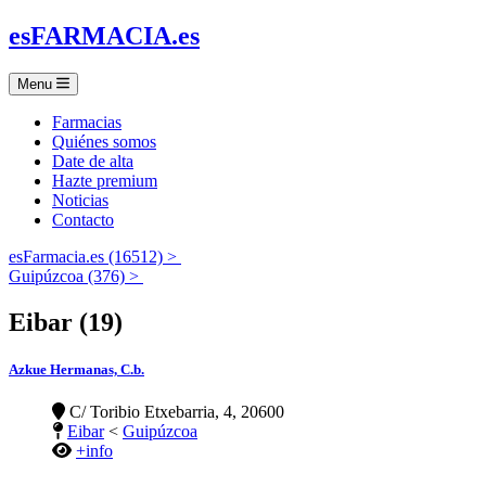
es
FARMACIA
.es
Menu
Farmacias
Quiénes somos
Date de alta
Hazte premium
Noticias
Contacto
esFarmacia.es (16512) >
Guipúzcoa (376) >
Eibar (19)
Azkue Hermanas, C.b.
C/ Toribio Etxebarria, 4, 20600
Eibar
<
Guipúzcoa
+info