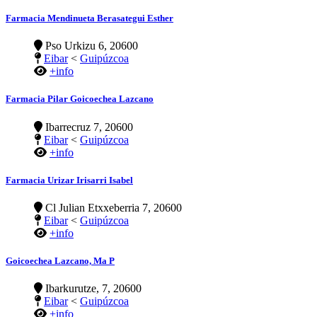
Farmacia Mendinueta Berasategui Esther
Pso Urkizu 6, 20600
Eibar
<
Guipúzcoa
+info
Farmacia Pilar Goicoechea Lazcano
Ibarrecruz 7, 20600
Eibar
<
Guipúzcoa
+info
Farmacia Urizar Irisarri Isabel
Cl Julian Etxxeberria 7, 20600
Eibar
<
Guipúzcoa
+info
Goicoechea Lazcano, Ma P
Ibarkurutze, 7, 20600
Eibar
<
Guipúzcoa
+info