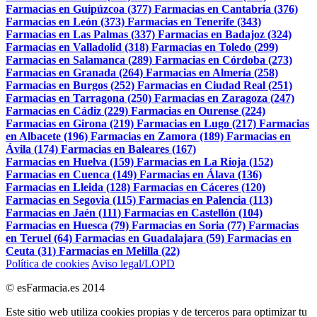
Farmacias en Guipúzcoa (377)
Farmacias en Cantabria (376)
Farmacias en León (373)
Farmacias en Tenerife (343)
Farmacias en Las Palmas (337)
Farmacias en Badajoz (324)
Farmacias en Valladolid (318)
Farmacias en Toledo (299)
Farmacias en Salamanca (289)
Farmacias en Córdoba (273)
Farmacias en Granada (264)
Farmacias en Almería (258)
Farmacias en Burgos (252)
Farmacias en Ciudad Real (251)
Farmacias en Tarragona (250)
Farmacias en Zaragoza (247)
Farmacias en Cádiz (229)
Farmacias en Ourense (224)
Farmacias en Girona (219)
Farmacias en Lugo (217)
Farmacias
en Albacete (196)
Farmacias en Zamora (189)
Farmacias en
Ávila (174)
Farmacias en Baleares (167)
Farmacias en Huelva (159)
Farmacias en La Rioja (152)
Farmacias en Cuenca (149)
Farmacias en Álava (136)
Farmacias en Lleida (128)
Farmacias en Cáceres (120)
Farmacias en Segovia (115)
Farmacias en Palencia (113)
Farmacias en Jaén (111)
Farmacias en Castellón (104)
Farmacias en Huesca (79)
Farmacias en Soria (77)
Farmacias
en Teruel (64)
Farmacias en Guadalajara (59)
Farmacias en
Ceuta (31)
Farmacias en Melilla (22)
Política de cookies
Aviso legal/LOPD
© esFarmacia.es 2014
Este sitio web utiliza cookies propias y de terceros para optimizar tu