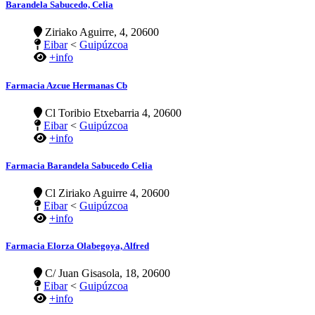
Barandela Sabucedo, Celia
Ziriako Aguirre, 4, 20600
Eibar
<
Guipúzcoa
+info
Farmacia Azcue Hermanas Cb
Cl Toribio Etxebarria 4, 20600
Eibar
<
Guipúzcoa
+info
Farmacia Barandela Sabucedo Celia
Cl Ziriako Aguirre 4, 20600
Eibar
<
Guipúzcoa
+info
Farmacia Elorza Olabegoya, Alfred
C/ Juan Gisasola, 18, 20600
Eibar
<
Guipúzcoa
+info