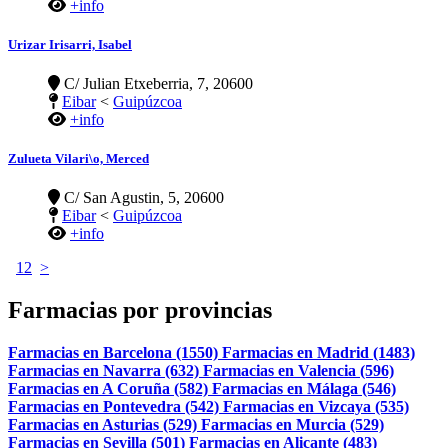
+info
Urizar Irisarri, Isabel
C/ Julian Etxeberria, 7, 20600
Eibar
<
Guipúzcoa
+info
Zulueta Vilari\o, Merced
C/ San Agustin, 5, 20600
Eibar
<
Guipúzcoa
+info
1
2
>
Farmacias por provincias
Farmacias en Barcelona (1550)
Farmacias en Madrid (1483)
Farmacias en Navarra (632)
Farmacias en Valencia (596)
Farmacias en A Coruña (582)
Farmacias en Málaga (546)
Farmacias en Pontevedra (542)
Farmacias en Vizcaya (535)
Farmacias en Asturias (529)
Farmacias en Murcia (529)
Farmacias en Sevilla (501)
Farmacias en Alicante (483)