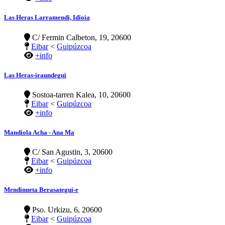
Las Heras Larramendi, Idioia
C/ Fermin Calbeton, 19, 20600
Eibar
<
Guipúzcoa
+info
Las Heras-iraundegui
Sostoa-tarren Kalea, 10, 20600
Eibar
<
Guipúzcoa
+info
Mandiola Acha - Ana Ma
C/ San Agustin, 3, 20600
Eibar
<
Guipúzcoa
+info
Mendinueta Berasategui-e
Pso. Urkizu, 6, 20600
Eibar
<
Guipúzcoa