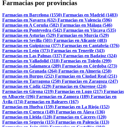
Farmacias por provincias
Farmacias en Barcelona (1550)
Farmacias en Madrid (1483)
Farmacias en Navarra (632)
Farmacias en Valencia (596)
Farmacias en A Coruña (582)
Farmacias en Málaga (546)
Farmacias en Pontevedra (542)
Farmacias en Vizcaya (535)
Farmacias en Asturias (529)
Farmacias en Murcia (529)
Farmacias en Sevilla (501)
Farmacias en Alicante (483)
Farmacias en Guipúzcoa (377)
Farmacias en Cantabria (376)
Farmacias en León (373)
Farmacias en Tenerife (343)
Farmacias en Las Palmas (337)
Farmacias en Badajoz (324)
Farmacias en Valladolid (318)
Farmacias en Toledo (299)
Farmacias en Salamanca (289)
Farmacias en Córdoba (273)
Farmacias en Granada (264)
Farmacias en Almería (258)
Farmacias en Burgos (252)
Farmacias en Ciudad Real (251)
Farmacias en Tarragona (250)
Farmacias en Zaragoza (247)
Farmacias en Cádiz (229)
Farmacias en Ourense (224)
Farmacias en Girona (219)
Farmacias en Lugo (217)
Farmacias
en Albacete (196)
Farmacias en Zamora (189)
Farmacias en
Ávila (174)
Farmacias en Baleares (167)
Farmacias en Huelva (159)
Farmacias en La Rioja (152)
Farmacias en Cuenca (149)
Farmacias en Álava (136)
Farmacias en Lleida (128)
Farmacias en Cáceres (120)
Farmacias en Segovia (115)
Farmacias en Palencia (113)