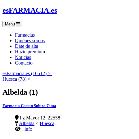
es
FARMACIA
.es
Menu
Farmacias
Quiénes somos
Date de alta
Hazte premium
Noticias
Contacto
esFarmacia.es (16512) >
Huesca (78) >
Albelda (1)
Farmacia Castan Subira Cinta
Pz Mayor 12, 22558
Albelda
<
Huesca
+info