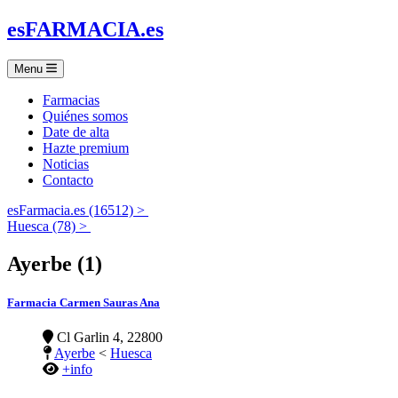
es
FARMACIA
.es
Menu
Farmacias
Quiénes somos
Date de alta
Hazte premium
Noticias
Contacto
esFarmacia.es (16512) >
Huesca (78) >
Ayerbe (1)
Farmacia Carmen Sauras Ana
Cl Garlin 4, 22800
Ayerbe
<
Huesca
+info