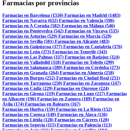
Farmacias por provincias
Farmacias en Barcelona (1550)
Farmacias en Madrid (1483)
Farmacias en Navarra (632)
Farmacias en Valencia (596)
Farmacias en A Coruña (582)
Farmacias en Málaga (546)
Farmacias en Pontevedra (542)
Farmacias en Vizcaya (535)
Farmacias en Asturias (529)
Farmacias en Murcia (529)
Farmacias en Sevilla (501)
Farmacias en Alicante (483)
Farmacias en Guipúzcoa (377)
Farmacias en Cantabria (376)
Farmacias en León (373)
Farmacias en Tenerife (343)
Farmacias en Las Palmas (337)
Farmacias en Badajoz (324)
Farmacias en Valladolid (318)
Farmacias en Toledo (299)
Farmacias en Salamanca (289)
Farmacias en Córdoba (273)
Farmacias en Granada (264)
Farmacias en Almería (258)
Farmacias en Burgos (252)
Farmacias en Ciudad Real (251)
Farmacias en Tarragona (250)
Farmacias en Zaragoza (247)
Farmacias en Cádiz (229)
Farmacias en Ourense (224)
Farmacias en Girona (219)
Farmacias en Lugo (217)
Farmacias
en Albacete (196)
Farmacias en Zamora (189)
Farmacias en
Ávila (174)
Farmacias en Baleares (167)
Farmacias en Huelva (159)
Farmacias en La Rioja (152)
Farmacias en Cuenca (149)
Farmacias en Álava (136)
Farmacias en Lleida (128)
Farmacias en Cáceres (120)
Farmacias en Segovia (115)
Farmacias en Palencia (113)