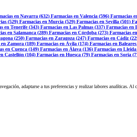
macias en Navarra (632)
Farmacias en Valencia (596)
Farmacias e
ias (529)
Farmacias en Murcia (529)
Farmacias en Sevilla (501)
Fa
s en Tenerife (343)
Farmacias en Las Palmas (337)
Farmacias en 
ias en Salamanca (289)
Farmacias en Córdoba (273)
Farmacias en
agona (250)
Farmacias en Zaragoza (247)
Farmacias en Cádiz (22
 en Zamora (189)
Farmacias en Ávila (174)
Farmacias en Baleares
as en Cuenca (149)
Farmacias en Álava (136)
Farmacias en Lleida
n Castellón (104)
Farmacias en Huesca (79)
Farmacias en Soria (7
navegación, adaptarse a tus preferencias y realizar labores analíticas. 