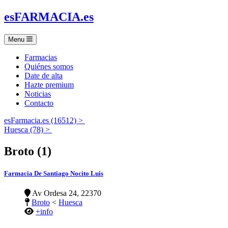
es
FARMACIA
.es
Menu
Farmacias
Quiénes somos
Date de alta
Hazte premium
Noticias
Contacto
esFarmacia.es (16512) >
Huesca (78) >
Broto (1)
Farmacia De Santiago Nocito Luis
Av Ordesa 24, 22370
Broto
<
Huesca
+info