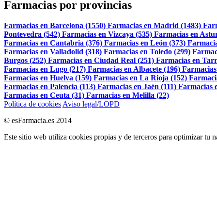
Farmacias por provincias
Farmacias en Barcelona (1550)
Farmacias en Madrid (1483)
Far
Pontevedra (542)
Farmacias en Vizcaya (535)
Farmacias en Astur
Farmacias en Cantabria (376)
Farmacias en León (373)
Farmacia
Farmacias en Valladolid (318)
Farmacias en Toledo (299)
Farmac
Burgos (252)
Farmacias en Ciudad Real (251)
Farmacias en Tarr
Farmacias en Lugo (217)
Farmacias en Albacete (196)
Farmacias
Farmacias en Huelva (159)
Farmacias en La Rioja (152)
Farmaci
Farmacias en Palencia (113)
Farmacias en Jaén (111)
Farmacias e
Farmacias en Ceuta (31)
Farmacias en Melilla (22)
Política de cookies
Aviso legal/LOPD
© esFarmacia.es 2014
Este sitio web utiliza cookies propias y de terceros para optimizar tu 