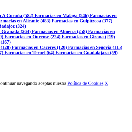
n A Coruña (582)
Farmacias en Málaga (546)
Farmacias en
rmacias en Alicante (483)
Farmacias en Guipúzcoa (377)
Badajoz (324)
 Granada (264)
Farmacias en Almería (258)
Farmacias en
9)
Farmacias en Ourense (224)
Farmacias en Girona (219)
 (167)
 (128)
Farmacias en Cáceres (120)
Farmacias en Segovia (115)
7)
Farmacias en Teruel (64)
Farmacias en Guadalajara (59)
Al continuar navegando aceptas nuestra
Política de Cookies
X