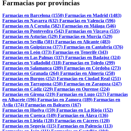
Farmacias por provincias
Farmacias en Barcelona (1550)
Farmacias en Madrid (1483)
Farmacias en Navarra (632)
Farmacias en Valencia (596)
Farmacias en A Coruña (582)
Farmacias en Málaga (546)
Farmacias en Pontevedra (542)
Farmacias en Vizcaya (535)
Farmacias en Asturias (529)
Farmacias en Murcia (529)
Farmacias en Sevilla (501)
Farmacias en Alicante (483)
Farmacias en Guipúzcoa (377)
Farmacias en Cantabria (376)
Farmacias en León (373)
Farmacias en Tenerife (343)
Farmacias en Las Palmas (337)
Farmacias en Badajoz (324)
Farmacias en Valladolid (318)
Farmacias en Toledo (299)
Farmacias en Salamanca (289)
Farmacias en Córdoba (273)
Farmacias en Granada (264)
Farmacias en Almería (258)
Farmacias en Burgos (252)
Farmacias en Ciudad Real (251)
Farmacias en Tarragona (250)
Farmacias en Zaragoza (247)
Farmacias en Cádiz (229)
Farmacias en Ourense (224)
Farmacias en Girona (219)
Farmacias en Lugo (217)
Farmacias
en Albacete (196)
Farmacias en Zamora (189)
Farmacias en
Ávila (174)
Farmacias en Baleares (167)
Farmacias en Huelva (159)
Farmacias en La Rioja (152)
Farmacias en Cuenca (149)
Farmacias en Álava (136)
Farmacias en Lleida (128)
Farmacias en Cáceres (120)
Farmacias en Segovia (115)
Farmacias en Palencia (113)