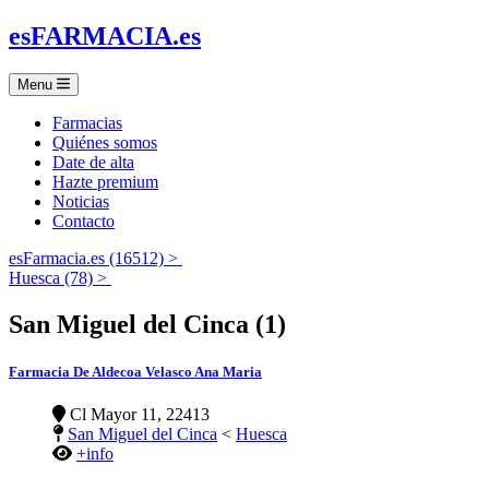
es
FARMACIA
.es
Menu
Farmacias
Quiénes somos
Date de alta
Hazte premium
Noticias
Contacto
esFarmacia.es (16512) >
Huesca (78) >
San Miguel del Cinca (1)
Farmacia De Aldecoa Velasco Ana Maria
Cl Mayor 11, 22413
San Miguel del Cinca
<
Huesca
+info