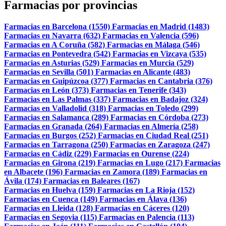
Farmacias por provincias
Farmacias en Barcelona (1550)
Farmacias en Madrid (1483)
Farmacias en Navarra (632)
Farmacias en Valencia (596)
Farmacias en A Coruña (582)
Farmacias en Málaga (546)
Farmacias en Pontevedra (542)
Farmacias en Vizcaya (535)
Farmacias en Asturias (529)
Farmacias en Murcia (529)
Farmacias en Sevilla (501)
Farmacias en Alicante (483)
Farmacias en Guipúzcoa (377)
Farmacias en Cantabria (376)
Farmacias en León (373)
Farmacias en Tenerife (343)
Farmacias en Las Palmas (337)
Farmacias en Badajoz (324)
Farmacias en Valladolid (318)
Farmacias en Toledo (299)
Farmacias en Salamanca (289)
Farmacias en Córdoba (273)
Farmacias en Granada (264)
Farmacias en Almería (258)
Farmacias en Burgos (252)
Farmacias en Ciudad Real (251)
Farmacias en Tarragona (250)
Farmacias en Zaragoza (247)
Farmacias en Cádiz (229)
Farmacias en Ourense (224)
Farmacias en Girona (219)
Farmacias en Lugo (217)
Farmacias
en Albacete (196)
Farmacias en Zamora (189)
Farmacias en
Ávila (174)
Farmacias en Baleares (167)
Farmacias en Huelva (159)
Farmacias en La Rioja (152)
Farmacias en Cuenca (149)
Farmacias en Álava (136)
Farmacias en Lleida (128)
Farmacias en Cáceres (120)
Farmacias en Segovia (115)
Farmacias en Palencia (113)