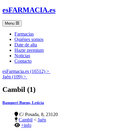
es
FARMACIA
.es
Menu
Farmacias
Quiénes somos
Date de alta
Hazte premium
Noticias
Contacto
esFarmacia.es (16512) >
Jaén (109) >
Cambil (1)
Banqueri Bueno, Leticia
C/ Posada, 8, 23120
Cambil
<
Jaén
+info