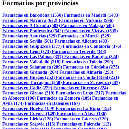
Farmacias por provincias
Farmacias en Barcelona (1550)
Farmacias en Madrid (1483)
Farmacias en Navarra (632)
Farmacias en Valencia (596)
Farmacias en A Coruña (582)
Farmacias en Málaga (546)
Farmacias en Pontevedra (542)
Farmacias en Vizcaya (535)
Farmacias en Asturias (529)
Farmacias en Murcia (529)
Farmacias en Sevilla (501)
Farmacias en Alicante (483)
Farmacias en Guipúzcoa (377)
Farmacias en Cantabria (376)
Farmacias en León (373)
Farmacias en Tenerife (343)
Farmacias en Las Palmas (337)
Farmacias en Badajoz (324)
Farmacias en Valladolid (318)
Farmacias en Toledo (299)
Farmacias en Salamanca (289)
Farmacias en Córdoba (273)
Farmacias en Granada (264)
Farmacias en Almería (258)
Farmacias en Burgos (252)
Farmacias en Ciudad Real (251)
Farmacias en Tarragona (250)
Farmacias en Zaragoza (247)
Farmacias en Cádiz (229)
Farmacias en Ourense (224)
Farmacias en Girona (219)
Farmacias en Lugo (217)
Farmacias
en Albacete (196)
Farmacias en Zamora (189)
Farmacias en
Ávila (174)
Farmacias en Baleares (167)
Farmacias en Huelva (159)
Farmacias en La Rioja (152)
Farmacias en Cuenca (149)
Farmacias en Álava (136)
Farmacias en Lleida (128)
Farmacias en Cáceres (120)
Farmacias en Segovia (115)
Farmacias en Palencia (113)