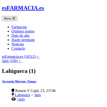
es
FARMACIA
.es
Menu
Farmacias
Quiénes somos
Date de alta
Hazte premium
Noticias
Contacto
esFarmacia.es (16512) >
Jaén (109) >
Lahiguera (1)
Arrazola Moreno, Tomas
Ramon Y Cajal, 23, 23746
Lahiguera
<
Jaén
+info