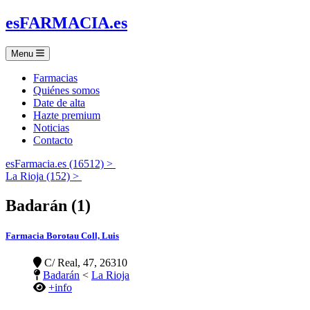
es
FARMACIA
.es
Menu
Farmacias
Quiénes somos
Date de alta
Hazte premium
Noticias
Contacto
esFarmacia.es (16512) >
La Rioja (152) >
Badarán (1)
Farmacia Borotau Coll, Luis
C/ Real, 47, 26310
Badarán
<
La Rioja
+info