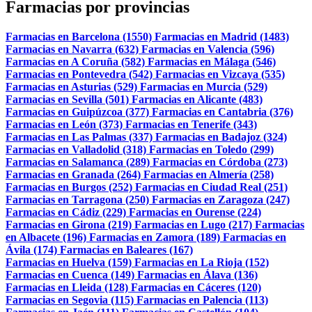
Farmacias por provincias
Farmacias en Barcelona (1550)
Farmacias en Madrid (1483)
Farmacias en Navarra (632)
Farmacias en Valencia (596)
Farmacias en A Coruña (582)
Farmacias en Málaga (546)
Farmacias en Pontevedra (542)
Farmacias en Vizcaya (535)
Farmacias en Asturias (529)
Farmacias en Murcia (529)
Farmacias en Sevilla (501)
Farmacias en Alicante (483)
Farmacias en Guipúzcoa (377)
Farmacias en Cantabria (376)
Farmacias en León (373)
Farmacias en Tenerife (343)
Farmacias en Las Palmas (337)
Farmacias en Badajoz (324)
Farmacias en Valladolid (318)
Farmacias en Toledo (299)
Farmacias en Salamanca (289)
Farmacias en Córdoba (273)
Farmacias en Granada (264)
Farmacias en Almería (258)
Farmacias en Burgos (252)
Farmacias en Ciudad Real (251)
Farmacias en Tarragona (250)
Farmacias en Zaragoza (247)
Farmacias en Cádiz (229)
Farmacias en Ourense (224)
Farmacias en Girona (219)
Farmacias en Lugo (217)
Farmacias
en Albacete (196)
Farmacias en Zamora (189)
Farmacias en
Ávila (174)
Farmacias en Baleares (167)
Farmacias en Huelva (159)
Farmacias en La Rioja (152)
Farmacias en Cuenca (149)
Farmacias en Álava (136)
Farmacias en Lleida (128)
Farmacias en Cáceres (120)
Farmacias en Segovia (115)
Farmacias en Palencia (113)