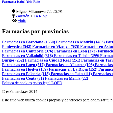
Farmacia Isabel Yela Ruiz
Miguel Villanueva 72, 26291
Zarratón
<
La Rioja
+info
Farmacias por provincias
Farmacias en Barcelona (1550)
Farmacias en Madrid (1483)
Far
Pontevedra (542)
Farmacias en Vizcaya (535)
Farmacias en Astur
Farmacias en Cantabria (376)
Farmacias en León (373)
Farmacia
Farmacias en Valladolid (318)
Farmacias en Toledo (299)
Farmac
Burgos (252)
Farmacias en Ciudad Real (251)
Farmacias en Tarr
Farmacias en Lugo (217)
Farmacias en Albacete (196)
Farmacias
Farmacias en Huelva (159)
Farmacias en La Rioja (152)
Farmaci
Farmacias en Palencia (113)
Farmacias en Jaén (111)
Farmacias e
Farmacias en Ceuta (31)
Farmacias en Melilla (22)
Política de cookies
Aviso legal/LOPD
© esFarmacia.es 2014
Este sitio web utiliza cookies propias y de terceros para optimizar tu 