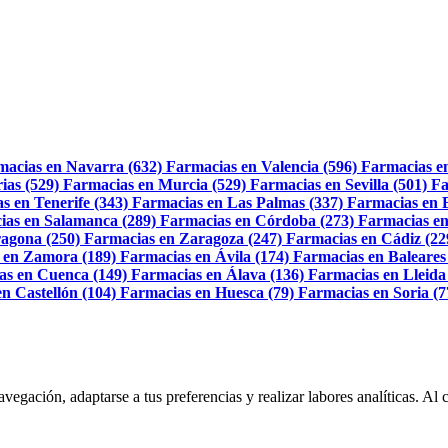
macias en Navarra (632)
Farmacias en Valencia (596)
Farmacias e
ias (529)
Farmacias en Murcia (529)
Farmacias en Sevilla (501)
Fa
s en Tenerife (343)
Farmacias en Las Palmas (337)
Farmacias en 
ias en Salamanca (289)
Farmacias en Córdoba (273)
Farmacias en
agona (250)
Farmacias en Zaragoza (247)
Farmacias en Cádiz (22
 en Zamora (189)
Farmacias en Ávila (174)
Farmacias en Baleares
as en Cuenca (149)
Farmacias en Álava (136)
Farmacias en Lleida
n Castellón (104)
Farmacias en Huesca (79)
Farmacias en Soria (7
navegación, adaptarse a tus preferencias y realizar labores analíticas. 