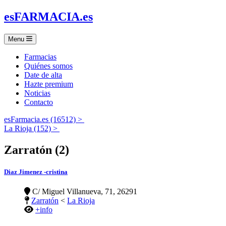
es
FARMACIA
.es
Menu
Farmacias
Quiénes somos
Date de alta
Hazte premium
Noticias
Contacto
esFarmacia.es (16512) >
La Rioja (152) >
Zarratón (2)
Diaz Jimenez -cristina
C/ Miguel Villanueva, 71, 26291
Zarratón
<
La Rioja
+info