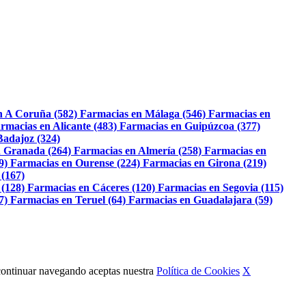
n A Coruña (582)
Farmacias en Málaga (546)
Farmacias en
rmacias en Alicante (483)
Farmacias en Guipúzcoa (377)
Badajoz (324)
 Granada (264)
Farmacias en Almería (258)
Farmacias en
9)
Farmacias en Ourense (224)
Farmacias en Girona (219)
 (167)
 (128)
Farmacias en Cáceres (120)
Farmacias en Segovia (115)
7)
Farmacias en Teruel (64)
Farmacias en Guadalajara (59)
Al continuar navegando aceptas nuestra
Política de Cookies
X