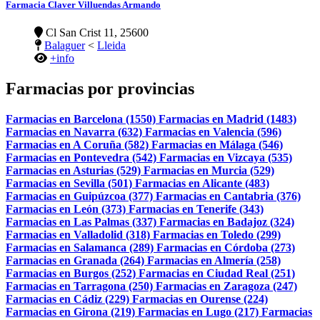
Farmacia Claver Villuendas Armando
Cl San Crist 11, 25600
Balaguer
<
Lleida
+info
Farmacias por provincias
Farmacias en Barcelona (1550)
Farmacias en Madrid (1483)
Farmacias en Navarra (632)
Farmacias en Valencia (596)
Farmacias en A Coruña (582)
Farmacias en Málaga (546)
Farmacias en Pontevedra (542)
Farmacias en Vizcaya (535)
Farmacias en Asturias (529)
Farmacias en Murcia (529)
Farmacias en Sevilla (501)
Farmacias en Alicante (483)
Farmacias en Guipúzcoa (377)
Farmacias en Cantabria (376)
Farmacias en León (373)
Farmacias en Tenerife (343)
Farmacias en Las Palmas (337)
Farmacias en Badajoz (324)
Farmacias en Valladolid (318)
Farmacias en Toledo (299)
Farmacias en Salamanca (289)
Farmacias en Córdoba (273)
Farmacias en Granada (264)
Farmacias en Almería (258)
Farmacias en Burgos (252)
Farmacias en Ciudad Real (251)
Farmacias en Tarragona (250)
Farmacias en Zaragoza (247)
Farmacias en Cádiz (229)
Farmacias en Ourense (224)
Farmacias en Girona (219)
Farmacias en Lugo (217)
Farmacias