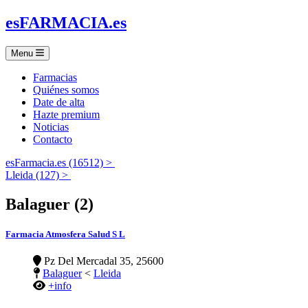
es
FARMACIA
.es
Menu
Farmacias
Quiénes somos
Date de alta
Hazte premium
Noticias
Contacto
esFarmacia.es (16512) >
Lleida (127) >
Balaguer (2)
Farmacia Atmosfera Salud S L
Pz Del Mercadal 35, 25600
Balaguer
<
Lleida
+info