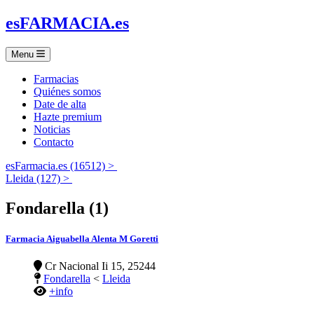
es
FARMACIA
.es
Menu
Farmacias
Quiénes somos
Date de alta
Hazte premium
Noticias
Contacto
esFarmacia.es (16512) >
Lleida (127) >
Fondarella (1)
Farmacia Aiguabella Alenta M Goretti
Cr Nacional Ii 15, 25244
Fondarella
<
Lleida
+info