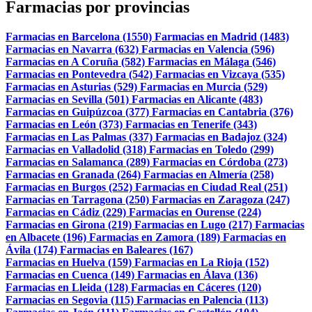
Farmacias por provincias
Farmacias en Barcelona (1550)
Farmacias en Madrid (1483)
Farmacias en Navarra (632)
Farmacias en Valencia (596)
Farmacias en A Coruña (582)
Farmacias en Málaga (546)
Farmacias en Pontevedra (542)
Farmacias en Vizcaya (535)
Farmacias en Asturias (529)
Farmacias en Murcia (529)
Farmacias en Sevilla (501)
Farmacias en Alicante (483)
Farmacias en Guipúzcoa (377)
Farmacias en Cantabria (376)
Farmacias en León (373)
Farmacias en Tenerife (343)
Farmacias en Las Palmas (337)
Farmacias en Badajoz (324)
Farmacias en Valladolid (318)
Farmacias en Toledo (299)
Farmacias en Salamanca (289)
Farmacias en Córdoba (273)
Farmacias en Granada (264)
Farmacias en Almería (258)
Farmacias en Burgos (252)
Farmacias en Ciudad Real (251)
Farmacias en Tarragona (250)
Farmacias en Zaragoza (247)
Farmacias en Cádiz (229)
Farmacias en Ourense (224)
Farmacias en Girona (219)
Farmacias en Lugo (217)
Farmacias
en Albacete (196)
Farmacias en Zamora (189)
Farmacias en
Ávila (174)
Farmacias en Baleares (167)
Farmacias en Huelva (159)
Farmacias en La Rioja (152)
Farmacias en Cuenca (149)
Farmacias en Álava (136)
Farmacias en Lleida (128)
Farmacias en Cáceres (120)
Farmacias en Segovia (115)
Farmacias en Palencia (113)