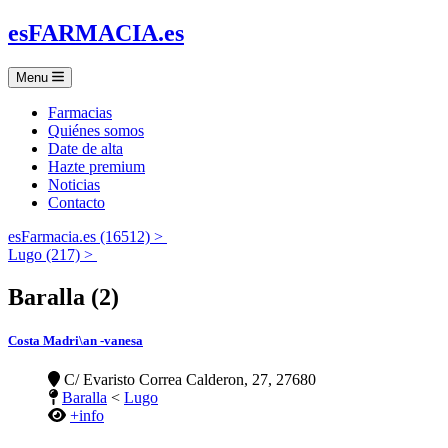
es
FARMACIA
.es
Menu
Farmacias
Quiénes somos
Date de alta
Hazte premium
Noticias
Contacto
esFarmacia.es (16512) >
Lugo (217) >
Baralla (2)
Costa Madri\an -vanesa
C/ Evaristo Correa Calderon, 27, 27680
Baralla
<
Lugo
+info