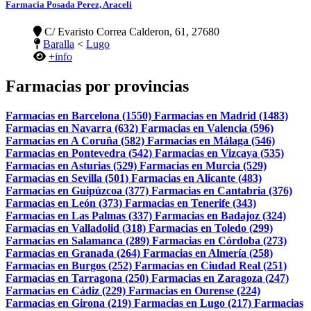
Farmacia Posada Perez, Araceli
C/ Evaristo Correa Calderon, 61, 27680
Baralla
<
Lugo
+info
Farmacias por provincias
Farmacias en Barcelona (1550)
Farmacias en Madrid (1483)
Farmacias en Navarra (632)
Farmacias en Valencia (596)
Farmacias en A Coruña (582)
Farmacias en Málaga (546)
Farmacias en Pontevedra (542)
Farmacias en Vizcaya (535)
Farmacias en Asturias (529)
Farmacias en Murcia (529)
Farmacias en Sevilla (501)
Farmacias en Alicante (483)
Farmacias en Guipúzcoa (377)
Farmacias en Cantabria (376)
Farmacias en León (373)
Farmacias en Tenerife (343)
Farmacias en Las Palmas (337)
Farmacias en Badajoz (324)
Farmacias en Valladolid (318)
Farmacias en Toledo (299)
Farmacias en Salamanca (289)
Farmacias en Córdoba (273)
Farmacias en Granada (264)
Farmacias en Almería (258)
Farmacias en Burgos (252)
Farmacias en Ciudad Real (251)
Farmacias en Tarragona (250)
Farmacias en Zaragoza (247)
Farmacias en Cádiz (229)
Farmacias en Ourense (224)
Farmacias en Girona (219)
Farmacias en Lugo (217)
Farmacias