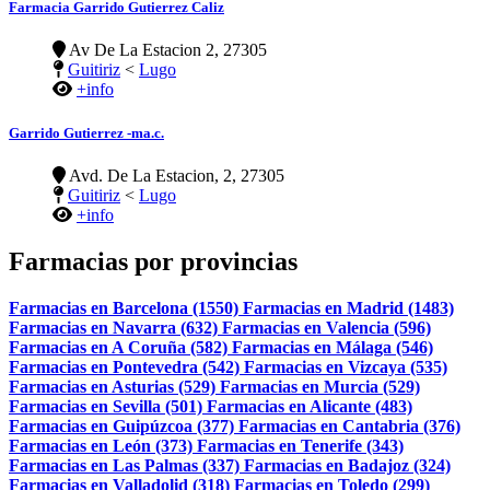
Farmacia Garrido Gutierrez Caliz
Av De La Estacion 2, 27305
Guitiriz
<
Lugo
+info
Garrido Gutierrez -ma.c.
Avd. De La Estacion, 2, 27305
Guitiriz
<
Lugo
+info
Farmacias por provincias
Farmacias en Barcelona (1550)
Farmacias en Madrid (1483)
Farmacias en Navarra (632)
Farmacias en Valencia (596)
Farmacias en A Coruña (582)
Farmacias en Málaga (546)
Farmacias en Pontevedra (542)
Farmacias en Vizcaya (535)
Farmacias en Asturias (529)
Farmacias en Murcia (529)
Farmacias en Sevilla (501)
Farmacias en Alicante (483)
Farmacias en Guipúzcoa (377)
Farmacias en Cantabria (376)
Farmacias en León (373)
Farmacias en Tenerife (343)
Farmacias en Las Palmas (337)
Farmacias en Badajoz (324)
Farmacias en Valladolid (318)
Farmacias en Toledo (299)