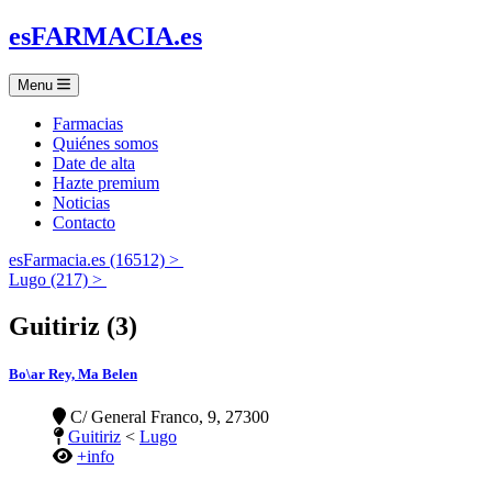
es
FARMACIA
.es
Menu
Farmacias
Quiénes somos
Date de alta
Hazte premium
Noticias
Contacto
esFarmacia.es (16512) >
Lugo (217) >
Guitiriz (3)
Bo\ar Rey, Ma Belen
C/ General Franco, 9, 27300
Guitiriz
<
Lugo
+info