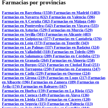
Farmacias por provincias
Farmacias en Barcelona (1550)
Farmacias en Madrid (1483)
Farmacias en Navarra (632)
Farmacias en Valencia (596)
Farmacias en A Coruña (582)
Farmacias en Málaga (546)
Farmacias en Pontevedra (542)
Farmacias en Vizcaya (535)
Farmacias en Asturias (529)
Farmacias en Murcia (529)
Farmacias en Sevilla (501)
Farmacias en Alicante (483)
Farmacias en Guipúzcoa (377)
Farmacias en Cantabria (376)
Farmacias en León (373)
Farmacias en Tenerife (343)
Farmacias en Las Palmas (337)
Farmacias en Badajoz (324)
Farmacias en Valladolid (318)
Farmacias en Toledo (299)
Farmacias en Salamanca (289)
Farmacias en Córdoba (273)
Farmacias en Granada (264)
Farmacias en Almería (258)
Farmacias en Burgos (252)
Farmacias en Ciudad Real (251)
Farmacias en Tarragona (250)
Farmacias en Zaragoza (247)
Farmacias en Cádiz (229)
Farmacias en Ourense (224)
Farmacias en Girona (219)
Farmacias en Lugo (217)
Farmacias
en Albacete (196)
Farmacias en Zamora (189)
Farmacias en
Ávila (174)
Farmacias en Baleares (167)
Farmacias en Huelva (159)
Farmacias en La Rioja (152)
Farmacias en Cuenca (149)
Farmacias en Álava (136)
Farmacias en Lleida (128)
Farmacias en Cáceres (120)
Farmacias en Segovia (115)
Farmacias en Palencia (113)