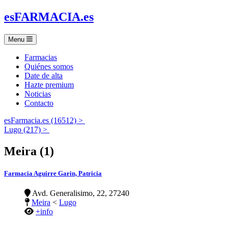
es
FARMACIA
.es
Menu
Farmacias
Quiénes somos
Date de alta
Hazte premium
Noticias
Contacto
esFarmacia.es (16512) >
Lugo (217) >
Meira (1)
Farmacia Aguirre Garin, Patricia
Avd. Generalisimo, 22, 27240
Meira
<
Lugo
+info