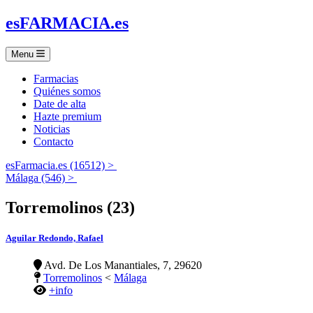
es
FARMACIA
.es
Menu
Farmacias
Quiénes somos
Date de alta
Hazte premium
Noticias
Contacto
esFarmacia.es (16512) >
Málaga (546) >
Torremolinos (23)
Aguilar Redondo, Rafael
Avd. De Los Manantiales, 7, 29620
Torremolinos
<
Málaga
+info