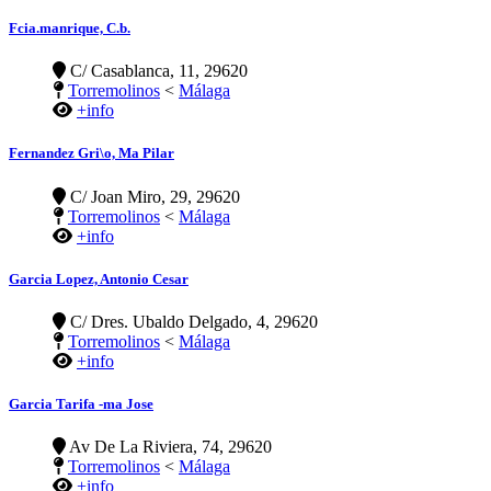
Fcia.manrique, C.b.
C/ Casablanca, 11, 29620
Torremolinos
<
Málaga
+info
Fernandez Gri\o, Ma Pilar
C/ Joan Miro, 29, 29620
Torremolinos
<
Málaga
+info
Garcia Lopez, Antonio Cesar
C/ Dres. Ubaldo Delgado, 4, 29620
Torremolinos
<
Málaga
+info
Garcia Tarifa -ma Jose
Av De La Riviera, 74, 29620
Torremolinos
<
Málaga
+info