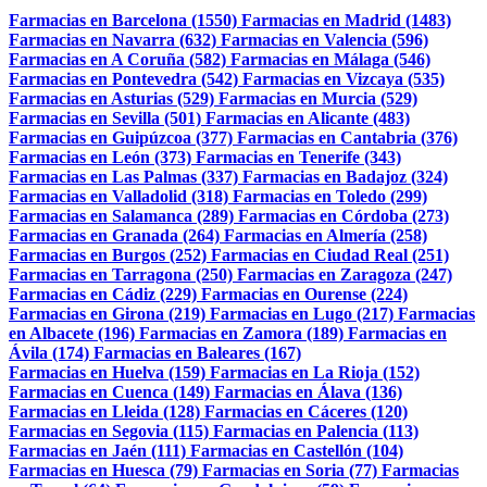
Farmacias en Barcelona (1550)
Farmacias en Madrid (1483)
Farmacias en Navarra (632)
Farmacias en Valencia (596)
Farmacias en A Coruña (582)
Farmacias en Málaga (546)
Farmacias en Pontevedra (542)
Farmacias en Vizcaya (535)
Farmacias en Asturias (529)
Farmacias en Murcia (529)
Farmacias en Sevilla (501)
Farmacias en Alicante (483)
Farmacias en Guipúzcoa (377)
Farmacias en Cantabria (376)
Farmacias en León (373)
Farmacias en Tenerife (343)
Farmacias en Las Palmas (337)
Farmacias en Badajoz (324)
Farmacias en Valladolid (318)
Farmacias en Toledo (299)
Farmacias en Salamanca (289)
Farmacias en Córdoba (273)
Farmacias en Granada (264)
Farmacias en Almería (258)
Farmacias en Burgos (252)
Farmacias en Ciudad Real (251)
Farmacias en Tarragona (250)
Farmacias en Zaragoza (247)
Farmacias en Cádiz (229)
Farmacias en Ourense (224)
Farmacias en Girona (219)
Farmacias en Lugo (217)
Farmacias
en Albacete (196)
Farmacias en Zamora (189)
Farmacias en
Ávila (174)
Farmacias en Baleares (167)
Farmacias en Huelva (159)
Farmacias en La Rioja (152)
Farmacias en Cuenca (149)
Farmacias en Álava (136)
Farmacias en Lleida (128)
Farmacias en Cáceres (120)
Farmacias en Segovia (115)
Farmacias en Palencia (113)
Farmacias en Jaén (111)
Farmacias en Castellón (104)
Farmacias en Huesca (79)
Farmacias en Soria (77)
Farmacias