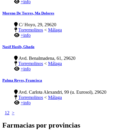
+info
Moreno De Torres, Ma Dolores
C/ Hoyo, 29, 29620
Torremolinos
<
Málaga
+info
Nasif Hasib, Ghada
Avd. Benalmadena, 61, 29620
Torremolinos
<
Málaga
+info
Palma Reyes, Francisca
Avd. Carlota Alexandri, 99 (u. Eurosol), 29620
Torremolinos
<
Málaga
+info
1
2
>
Farmacias por provincias