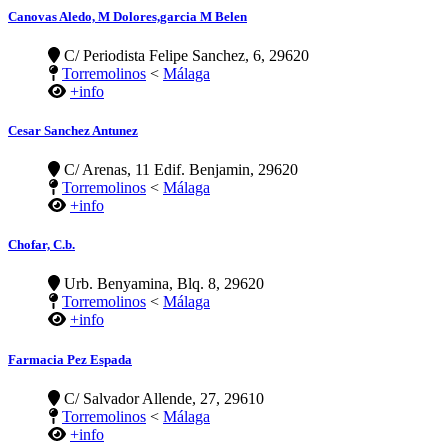
Canovas Aledo, M Dolores,garcia M Belen
C/ Periodista Felipe Sanchez, 6, 29620
Torremolinos
<
Málaga
+info
Cesar Sanchez Antunez
C/ Arenas, 11 Edif. Benjamin, 29620
Torremolinos
<
Málaga
+info
Chofar, C.b.
Urb. Benyamina, Blq. 8, 29620
Torremolinos
<
Málaga
+info
Farmacia Pez Espada
C/ Salvador Allende, 27, 29610
Torremolinos
<
Málaga
+info