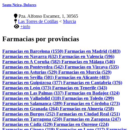
Souto Neira, Dolores
Pza. Alfonso Escamez, 1, 30565
Las Torres de Cotillas
<
Murcia
+info
Farmacias por provincias
Farmacias en Barcelona (1550)
Farmacias en Madrid (1483)
Farmacias en Navarra (632)
Farmacias en Valencia (596)
Farmacias en A Coruña (582)
Farmacias en Málaga (546)
Farmacias en Pontevedra (542)
Farmacias en Vizcaya (535)
Farmacias en Asturias (529)
Farmacias en Murcia (529)
Farmacias en Sevilla (501)
Farmacias en Alicante (483)
Farmacias en Guipúzcoa (377)
Farmacias en Cantabria (376)
Farmacias en León (373)
Farmacias en Tenerife (343)
Farmacias en Las Palmas (337)
Farmacias en Badajoz (324)
Farmacias en Valladolid (318)
Farmacias en Toledo (299)
Farmacias en Salamanca (289)
Farmacias en Córdoba (273)
Farmacias en Granada (264)
Farmacias en Almería (258)
Farmacias en Burgos (252)
Farmacias en Ciudad Real (251)
Farmacias en Tarragona (250)
Farmacias en Zaragoza (247)
Farmacias en Cádiz (229)
Farmacias en Ourense (224)
Farmacias en Girona (219)
Farmacias en Lugo (217)
Farmacias