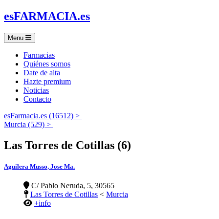
es
FARMACIA
.es
Menu
Farmacias
Quiénes somos
Date de alta
Hazte premium
Noticias
Contacto
esFarmacia.es (16512) >
Murcia (529) >
Las Torres de Cotillas (6)
Aguilera Musso, Jose Ma.
C/ Pablo Neruda, 5, 30565
Las Torres de Cotillas
<
Murcia
+info