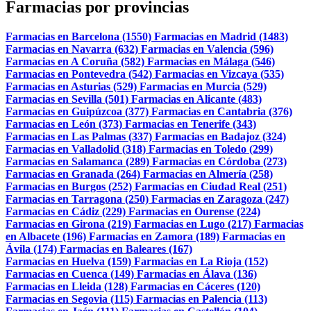
Farmacias por provincias
Farmacias en Barcelona (1550)
Farmacias en Madrid (1483)
Farmacias en Navarra (632)
Farmacias en Valencia (596)
Farmacias en A Coruña (582)
Farmacias en Málaga (546)
Farmacias en Pontevedra (542)
Farmacias en Vizcaya (535)
Farmacias en Asturias (529)
Farmacias en Murcia (529)
Farmacias en Sevilla (501)
Farmacias en Alicante (483)
Farmacias en Guipúzcoa (377)
Farmacias en Cantabria (376)
Farmacias en León (373)
Farmacias en Tenerife (343)
Farmacias en Las Palmas (337)
Farmacias en Badajoz (324)
Farmacias en Valladolid (318)
Farmacias en Toledo (299)
Farmacias en Salamanca (289)
Farmacias en Córdoba (273)
Farmacias en Granada (264)
Farmacias en Almería (258)
Farmacias en Burgos (252)
Farmacias en Ciudad Real (251)
Farmacias en Tarragona (250)
Farmacias en Zaragoza (247)
Farmacias en Cádiz (229)
Farmacias en Ourense (224)
Farmacias en Girona (219)
Farmacias en Lugo (217)
Farmacias
en Albacete (196)
Farmacias en Zamora (189)
Farmacias en
Ávila (174)
Farmacias en Baleares (167)
Farmacias en Huelva (159)
Farmacias en La Rioja (152)
Farmacias en Cuenca (149)
Farmacias en Álava (136)
Farmacias en Lleida (128)
Farmacias en Cáceres (120)
Farmacias en Segovia (115)
Farmacias en Palencia (113)