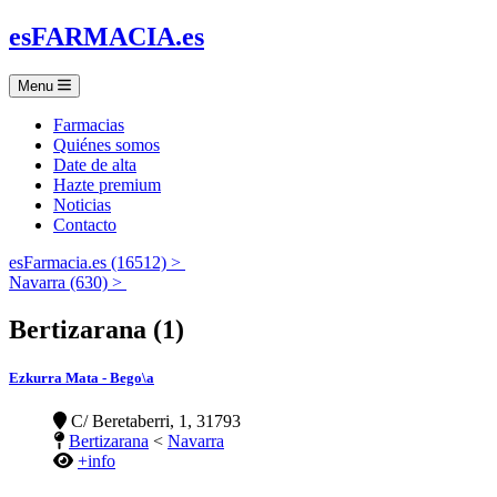
es
FARMACIA
.es
Menu
Farmacias
Quiénes somos
Date de alta
Hazte premium
Noticias
Contacto
esFarmacia.es (16512) >
Navarra (630) >
Bertizarana (1)
Ezkurra Mata - Bego\a
C/ Beretaberri, 1, 31793
Bertizarana
<
Navarra
+info