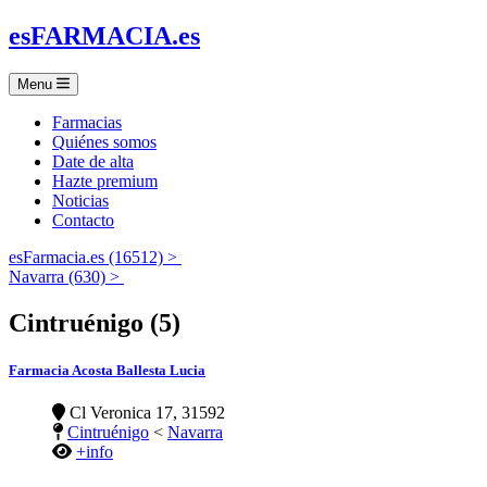
es
FARMACIA
.es
Menu
Farmacias
Quiénes somos
Date de alta
Hazte premium
Noticias
Contacto
esFarmacia.es (16512) >
Navarra (630) >
Cintruénigo (5)
Farmacia Acosta Ballesta Lucia
Cl Veronica 17, 31592
Cintruénigo
<
Navarra
+info