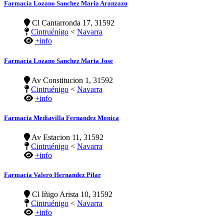
Farmacia Lozano Sanchez Maria Aranzazu
Cl Cantarronda 17, 31592
Cintruénigo
<
Navarra
+info
Farmacia Lozano Sanchez Maria Jose
Av Constitucion 1, 31592
Cintruénigo
<
Navarra
+info
Farmacia Mediavilla Fernandez Monica
Av Estacion 11, 31592
Cintruénigo
<
Navarra
+info
Farmacia Valero Hernandez Pilar
Cl Iñigo Arista 10, 31592
Cintruénigo
<
Navarra
+info