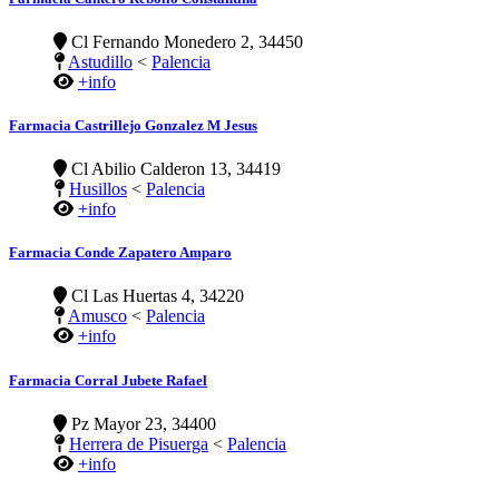
Cl Fernando Monedero 2, 34450
Astudillo
<
Palencia
+info
Farmacia Castrillejo Gonzalez M Jesus
Cl Abilio Calderon 13, 34419
Husillos
<
Palencia
+info
Farmacia Conde Zapatero Amparo
Cl Las Huertas 4, 34220
Amusco
<
Palencia
+info
Farmacia Corral Jubete Rafael
Pz Mayor 23, 34400
Herrera de Pisuerga
<
Palencia
+info