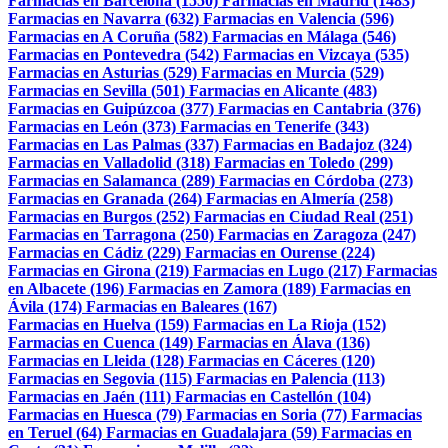
Farmacias en Barcelona (1550)
Farmacias en Madrid (1483)
Farmacias en Navarra (632)
Farmacias en Valencia (596)
Farmacias en A Coruña (582)
Farmacias en Málaga (546)
Farmacias en Pontevedra (542)
Farmacias en Vizcaya (535)
Farmacias en Asturias (529)
Farmacias en Murcia (529)
Farmacias en Sevilla (501)
Farmacias en Alicante (483)
Farmacias en Guipúzcoa (377)
Farmacias en Cantabria (376)
Farmacias en León (373)
Farmacias en Tenerife (343)
Farmacias en Las Palmas (337)
Farmacias en Badajoz (324)
Farmacias en Valladolid (318)
Farmacias en Toledo (299)
Farmacias en Salamanca (289)
Farmacias en Córdoba (273)
Farmacias en Granada (264)
Farmacias en Almería (258)
Farmacias en Burgos (252)
Farmacias en Ciudad Real (251)
Farmacias en Tarragona (250)
Farmacias en Zaragoza (247)
Farmacias en Cádiz (229)
Farmacias en Ourense (224)
Farmacias en Girona (219)
Farmacias en Lugo (217)
Farmacias
en Albacete (196)
Farmacias en Zamora (189)
Farmacias en
Ávila (174)
Farmacias en Baleares (167)
Farmacias en Huelva (159)
Farmacias en La Rioja (152)
Farmacias en Cuenca (149)
Farmacias en Álava (136)
Farmacias en Lleida (128)
Farmacias en Cáceres (120)
Farmacias en Segovia (115)
Farmacias en Palencia (113)
Farmacias en Jaén (111)
Farmacias en Castellón (104)
Farmacias en Huesca (79)
Farmacias en Soria (77)
Farmacias
en Teruel (64)
Farmacias en Guadalajara (59)
Farmacias en