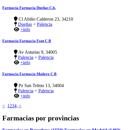
Farmacia Farmacia Dueñas C.b.
Cl Abilio Calderon 23, 34210
Dueñas
<
Palencia
+info
Farmacia Farmacia Font C B
Av Asturias 9, 34005
Palencia
<
Palencia
+info
Farmacia Farmacia Mañero C B
Pz San Telmo 13, 34004
Palencia
<
Palencia
+info
<
1
2
3
4
..
>
Farmacias por provincias