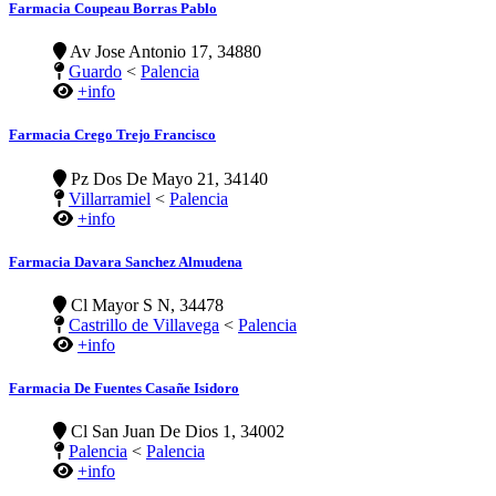
Farmacia Coupeau Borras Pablo
Av Jose Antonio 17, 34880
Guardo
<
Palencia
+info
Farmacia Crego Trejo Francisco
Pz Dos De Mayo 21, 34140
Villarramiel
<
Palencia
+info
Farmacia Davara Sanchez Almudena
Cl Mayor S N, 34478
Castrillo de Villavega
<
Palencia
+info
Farmacia De Fuentes Casañe Isidoro
Cl San Juan De Dios 1, 34002
Palencia
<
Palencia
+info