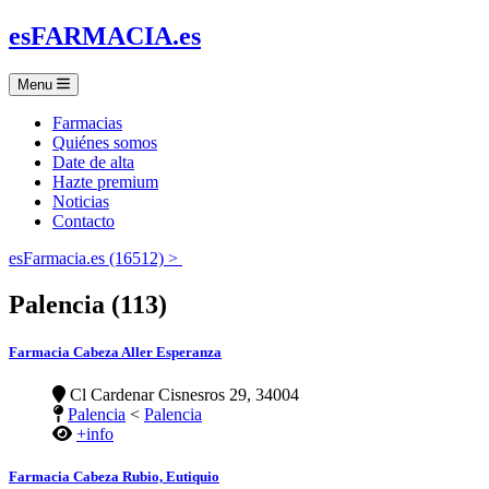
es
FARMACIA
.es
Menu
Farmacias
Quiénes somos
Date de alta
Hazte premium
Noticias
Contacto
esFarmacia.es (16512) >
Palencia (113)
Farmacia Cabeza Aller Esperanza
Cl Cardenar Cisnesros 29, 34004
Palencia
<
Palencia
+info
Farmacia Cabeza Rubio, Eutiquio