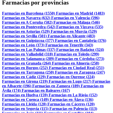
Farmacias por provincias
Farmacias en Barcelona (1550)
Farmacias en Madrid (1483)
Farmacias en Navarra (632)
Farmacias en Valencia (596)
Farmacias en A Coruña (582)
Farmacias en Málaga (546)
Farmacias en Pontevedra (542)
Farmacias en Vizcaya (535)
Farmacias en Asturias (529)
Farmacias en Murcia (529)
Farmacias en Sevilla (501)
Farmacias en Alicante (483)
Farmacias en Guipúzcoa (377)
Farmacias en Cantabria (376)
Farmacias en León (373)
Farmacias en Tenerife (343)
Farmacias en Las Palmas (337)
Farmacias en Badajoz (324)
Farmacias en Valladolid (318)
Farmacias en Toledo (299)
Farmacias en Salamanca (289)
Farmacias en Córdoba (273)
Farmacias en Granada (264)
Farmacias en Almería (258)
Farmacias en Burgos (252)
Farmacias en Ciudad Real (251)
Farmacias en Tarragona (250)
Farmacias en Zaragoza (247)
Farmacias en Cádiz (229)
Farmacias en Ourense (224)
Farmacias en Girona (219)
Farmacias en Lugo (217)
Farmacias
en Albacete (196)
Farmacias en Zamora (189)
Farmacias en
Ávila (174)
Farmacias en Baleares (167)
Farmacias en Huelva (159)
Farmacias en La Rioja (152)
Farmacias en Cuenca (149)
Farmacias en Álava (136)
Farmacias en Lleida (128)
Farmacias en Cáceres (120)
Farmacias en Segovia (115)
Farmacias en Palencia (113)