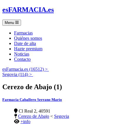
es
FARMACIA
.es
Menu
Farmacias
Quiénes somos
Date de alta
Hazte premium
Noticias
Contacto
esFarmacia.es (16512) >
Segovia (114) >
Cerezo de Abajo (1)
Farmacia Caballero Serrano Mario
Cl Real 2, 40591
Cerezo de Abajo
<
Segovia
+info