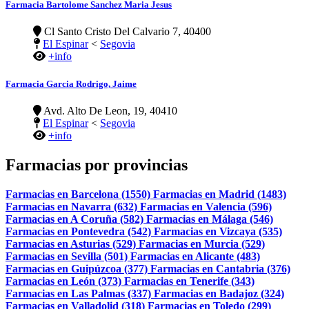
Farmacia Bartolome Sanchez Maria Jesus
Cl Santo Cristo Del Calvario 7, 40400
El Espinar
<
Segovia
+info
Farmacia Garcia Rodrigo, Jaime
Avd. Alto De Leon, 19, 40410
El Espinar
<
Segovia
+info
Farmacias por provincias
Farmacias en Barcelona (1550)
Farmacias en Madrid (1483)
Farmacias en Navarra (632)
Farmacias en Valencia (596)
Farmacias en A Coruña (582)
Farmacias en Málaga (546)
Farmacias en Pontevedra (542)
Farmacias en Vizcaya (535)
Farmacias en Asturias (529)
Farmacias en Murcia (529)
Farmacias en Sevilla (501)
Farmacias en Alicante (483)
Farmacias en Guipúzcoa (377)
Farmacias en Cantabria (376)
Farmacias en León (373)
Farmacias en Tenerife (343)
Farmacias en Las Palmas (337)
Farmacias en Badajoz (324)
Farmacias en Valladolid (318)
Farmacias en Toledo (299)