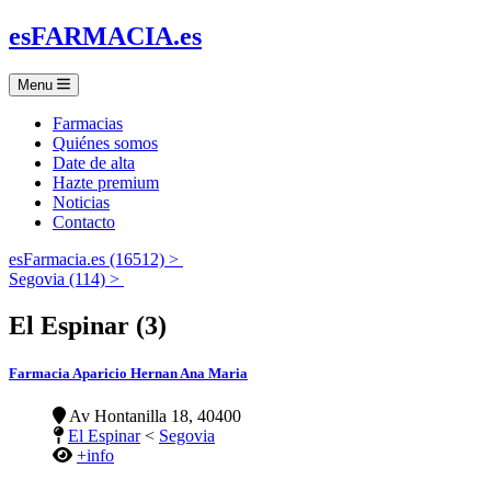
es
FARMACIA
.es
Menu
Farmacias
Quiénes somos
Date de alta
Hazte premium
Noticias
Contacto
esFarmacia.es (16512) >
Segovia (114) >
El Espinar (3)
Farmacia Aparicio Hernan Ana Maria
Av Hontanilla 18, 40400
El Espinar
<
Segovia
+info