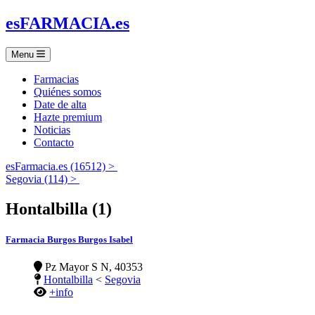
es
FARMACIA
.es
Menu
Farmacias
Quiénes somos
Date de alta
Hazte premium
Noticias
Contacto
esFarmacia.es (16512) >
Segovia (114) >
Hontalbilla (1)
Farmacia Burgos Burgos Isabel
Pz Mayor S N, 40353
Hontalbilla
<
Segovia
+info