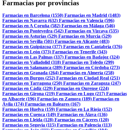
Farmacias por provincias
Farmacias en Barcelona (1550)
Farmacias en Madrid (1483)
Farmacias en Navarra (632)
Farmacias en Valencia (596)
Farmacias en A Coruña (582)
Farmacias en Málaga (546)
Farmacias en Pontevedra (542)
Farmacias en Vizcaya (535)
Farmacias en Asturias (529)
Farmacias en Murcia (529)
Farmacias en Sevilla (501)
Farmacias en Alicante (483)
Farmacias en Guipúzcoa (377)
Farmacias en Cantabria (376)
Farmacias en León (373)
Farmacias en Tenerife (343)
Farmacias en Las Palmas (337)
Farmacias en Badajoz (324)
Farmacias en Valladolid (318)
Farmacias en Toledo (299)
Farmacias en Salamanca (289)
Farmacias en Córdoba (273)
Farmacias en Granada (264)
Farmacias en Almería (258)
Farmacias en Burgos (252)
Farmacias en Ciudad Real (251)
Farmacias en Tarragona (250)
Farmacias en Zaragoza (247)
Farmacias en Cádiz (229)
Farmacias en Ourense (224)
Farmacias en Girona (219)
Farmacias en Lugo (217)
Farmacias
en Albacete (196)
Farmacias en Zamora (189)
Farmacias en
Ávila (174)
Farmacias en Baleares (167)
Farmacias en Huelva (159)
Farmacias en La Rioja (152)
Farmacias en Cuenca (149)
Farmacias en Álava (136)
Farmacias en Lleida (128)
Farmacias en Cáceres (120)
Farmacias en Segovia (115)
Farmacias en Palencia (113)