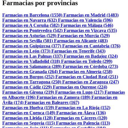
Farmacias por provincias
Farmacias en Barcelona (1550)
Farmacias en Madrid (1483)
Farmacias en Navarra (632)
Farmacias en Valencia (596)
Farmacias en A Coruña (582)
Farmacias en Málaga (546)
Farmacias en Pontevedra (542)
Farmacias en Vizcaya (535)
Farmacias en Asturias (529)
Farmacias en Murcia (529)
Farmacias en Sevilla (501)
Farmacias en Alicante (483)
Farmacias en Guipúzcoa (377)
Farmacias en Cantabria (376)
Farmacias en León (373)
Farmacias en Tenerife (343)
Farmacias en Las Palmas (337)
Farmacias en Badajoz (324)
Farmacias en Valladolid (318)
Farmacias en Toledo (299)
Farmacias en Salamanca (289)
Farmacias en Córdoba (273)
Farmacias en Granada (264)
Farmacias en Almería (258)
Farmacias en Burgos (252)
Farmacias en Ciudad Real (251)
Farmacias en Tarragona (250)
Farmacias en Zaragoza (247)
Farmacias en Cádiz (229)
Farmacias en Ourense (224)
Farmacias en Girona (219)
Farmacias en Lugo (217)
Farmacias
en Albacete (196)
Farmacias en Zamora (189)
Farmacias en
Ávila (174)
Farmacias en Baleares (167)
Farmacias en Huelva (159)
Farmacias en La Rioja (152)
Farmacias en Cuenca (149)
Farmacias en Álava (136)
Farmacias en Lleida (128)
Farmacias en Cáceres (120)
Farmacias en Segovia (115)
Farmacias en Palencia (113)