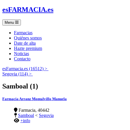
es
FARMACIA
.es
Menu
Farmacias
Quiénes somos
Date de alta
Hazte premium
Noticias
Contacto
esFarmacia.es (16512) >
Segovia (114) >
Samboal (1)
Farmacia Arranz Montalvillo Manuela
Farmacia, 40442
Samboal
<
Segovia
+info