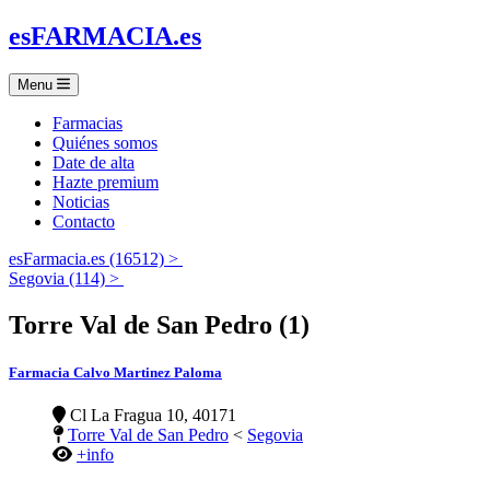
es
FARMACIA
.es
Menu
Farmacias
Quiénes somos
Date de alta
Hazte premium
Noticias
Contacto
esFarmacia.es (16512) >
Segovia (114) >
Torre Val de San Pedro (1)
Farmacia Calvo Martinez Paloma
Cl La Fragua 10, 40171
Torre Val de San Pedro
<
Segovia
+info