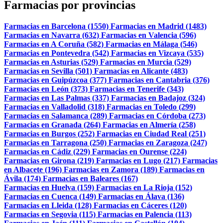
Farmacias por provincias
Farmacias en Barcelona (1550)
Farmacias en Madrid (1483)
Farmacias en Navarra (632)
Farmacias en Valencia (596)
Farmacias en A Coruña (582)
Farmacias en Málaga (546)
Farmacias en Pontevedra (542)
Farmacias en Vizcaya (535)
Farmacias en Asturias (529)
Farmacias en Murcia (529)
Farmacias en Sevilla (501)
Farmacias en Alicante (483)
Farmacias en Guipúzcoa (377)
Farmacias en Cantabria (376)
Farmacias en León (373)
Farmacias en Tenerife (343)
Farmacias en Las Palmas (337)
Farmacias en Badajoz (324)
Farmacias en Valladolid (318)
Farmacias en Toledo (299)
Farmacias en Salamanca (289)
Farmacias en Córdoba (273)
Farmacias en Granada (264)
Farmacias en Almería (258)
Farmacias en Burgos (252)
Farmacias en Ciudad Real (251)
Farmacias en Tarragona (250)
Farmacias en Zaragoza (247)
Farmacias en Cádiz (229)
Farmacias en Ourense (224)
Farmacias en Girona (219)
Farmacias en Lugo (217)
Farmacias
en Albacete (196)
Farmacias en Zamora (189)
Farmacias en
Ávila (174)
Farmacias en Baleares (167)
Farmacias en Huelva (159)
Farmacias en La Rioja (152)
Farmacias en Cuenca (149)
Farmacias en Álava (136)
Farmacias en Lleida (128)
Farmacias en Cáceres (120)
Farmacias en Segovia (115)
Farmacias en Palencia (113)