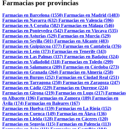
Farmacias por provincias
Farmacias en Barcelona (1550)
Farmacias en Madrid (1483)
Farmacias en Navarra (632)
Farmacias en Valencia (596)
Farmacias en A Coruña (582)
Farmacias en Málaga (546)
Farmacias en Pontevedra (542)
Farmacias en Vizcaya (535)
Farmacias en Asturias (529)
Farmacias en Murcia (529)
Farmacias en Sevilla (501)
Farmacias en Alicante (483)
Farmacias en Guipúzcoa (377)
Farmacias en Cantabria (376)
Farmacias en León (373)
Farmacias en Tenerife (343)
Farmacias en Las Palmas (337)
Farmacias en Badajoz (324)
Farmacias en Valladolid (318)
Farmacias en Toledo (299)
Farmacias en Salamanca (289)
Farmacias en Córdoba (273)
Farmacias en Granada (264)
Farmacias en Almería (258)
Farmacias en Burgos (252)
Farmacias en Ciudad Real (251)
Farmacias en Tarragona (250)
Farmacias en Zaragoza (247)
Farmacias en Cádiz (229)
Farmacias en Ourense (224)
Farmacias en Girona (219)
Farmacias en Lugo (217)
Farmacias
en Albacete (196)
Farmacias en Zamora (189)
Farmacias en
Ávila (174)
Farmacias en Baleares (167)
Farmacias en Huelva (159)
Farmacias en La Rioja (152)
Farmacias en Cuenca (149)
Farmacias en Álava (136)
Farmacias en Lleida (128)
Farmacias en Cáceres (120)
Farmacias en Segovia (115)
Farmacias en Palencia (113)