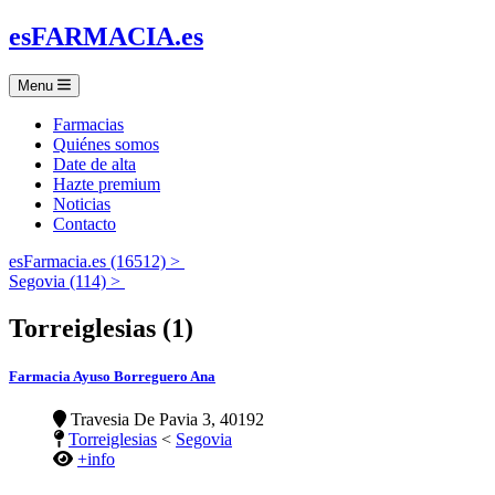
es
FARMACIA
.es
Menu
Farmacias
Quiénes somos
Date de alta
Hazte premium
Noticias
Contacto
esFarmacia.es (16512) >
Segovia (114) >
Torreiglesias (1)
Farmacia Ayuso Borreguero Ana
Travesia De Pavia 3, 40192
Torreiglesias
<
Segovia
+info