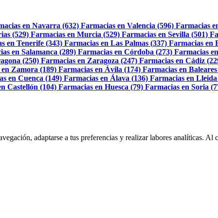
macias en Navarra (632)
Farmacias en Valencia (596)
Farmacias e
ias (529)
Farmacias en Murcia (529)
Farmacias en Sevilla (501)
Fa
s en Tenerife (343)
Farmacias en Las Palmas (337)
Farmacias en 
ias en Salamanca (289)
Farmacias en Córdoba (273)
Farmacias en
agona (250)
Farmacias en Zaragoza (247)
Farmacias en Cádiz (22
 en Zamora (189)
Farmacias en Ávila (174)
Farmacias en Baleares
as en Cuenca (149)
Farmacias en Álava (136)
Farmacias en Lleida
n Castellón (104)
Farmacias en Huesca (79)
Farmacias en Soria (7
navegación, adaptarse a tus preferencias y realizar labores analíticas. 