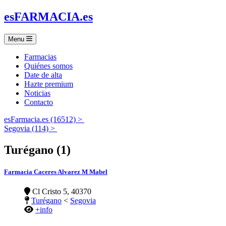
es
FARMACIA
.es
Menu
Farmacias
Quiénes somos
Date de alta
Hazte premium
Noticias
Contacto
esFarmacia.es (16512) >
Segovia (114) >
Turégano (1)
Farmacia Caceres Alvarez M Mabel
Cl Cristo 5, 40370
Turégano
<
Segovia
+info