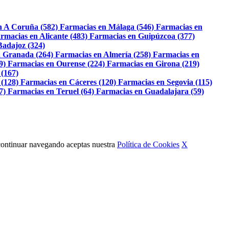
n A Coruña (582)
Farmacias en Málaga (546)
Farmacias en
rmacias en Alicante (483)
Farmacias en Guipúzcoa (377)
Badajoz (324)
 Granada (264)
Farmacias en Almería (258)
Farmacias en
9)
Farmacias en Ourense (224)
Farmacias en Girona (219)
 (167)
 (128)
Farmacias en Cáceres (120)
Farmacias en Segovia (115)
7)
Farmacias en Teruel (64)
Farmacias en Guadalajara (59)
Al continuar navegando aceptas nuestra
Política de Cookies
X