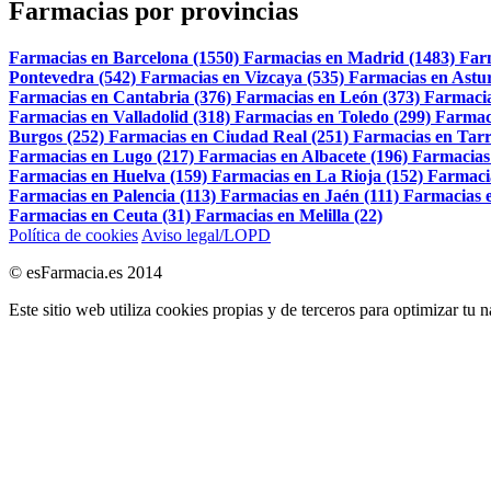
Farmacias por provincias
Farmacias en Barcelona (1550)
Farmacias en Madrid (1483)
Far
Pontevedra (542)
Farmacias en Vizcaya (535)
Farmacias en Astur
Farmacias en Cantabria (376)
Farmacias en León (373)
Farmacia
Farmacias en Valladolid (318)
Farmacias en Toledo (299)
Farmac
Burgos (252)
Farmacias en Ciudad Real (251)
Farmacias en Tarr
Farmacias en Lugo (217)
Farmacias en Albacete (196)
Farmacias
Farmacias en Huelva (159)
Farmacias en La Rioja (152)
Farmaci
Farmacias en Palencia (113)
Farmacias en Jaén (111)
Farmacias e
Farmacias en Ceuta (31)
Farmacias en Melilla (22)
Política de cookies
Aviso legal/LOPD
© esFarmacia.es 2014
Este sitio web utiliza cookies propias y de terceros para optimizar tu 