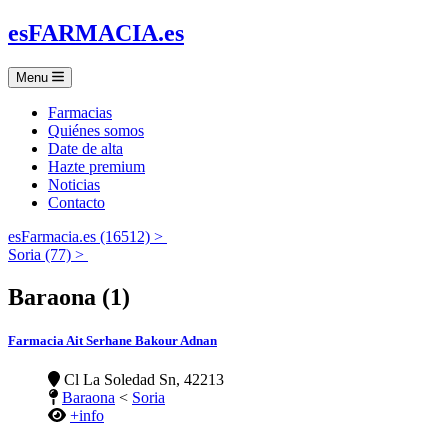
es
FARMACIA
.es
Menu
Farmacias
Quiénes somos
Date de alta
Hazte premium
Noticias
Contacto
esFarmacia.es (16512) >
Soria (77) >
Baraona (1)
Farmacia Ait Serhane Bakour Adnan
Cl La Soledad Sn, 42213
Baraona
<
Soria
+info