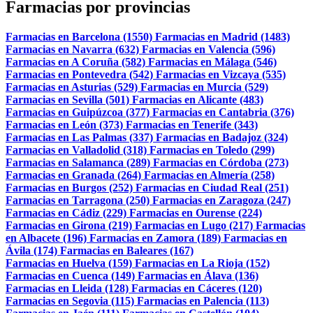
Farmacias por provincias
Farmacias en Barcelona (1550)
Farmacias en Madrid (1483)
Farmacias en Navarra (632)
Farmacias en Valencia (596)
Farmacias en A Coruña (582)
Farmacias en Málaga (546)
Farmacias en Pontevedra (542)
Farmacias en Vizcaya (535)
Farmacias en Asturias (529)
Farmacias en Murcia (529)
Farmacias en Sevilla (501)
Farmacias en Alicante (483)
Farmacias en Guipúzcoa (377)
Farmacias en Cantabria (376)
Farmacias en León (373)
Farmacias en Tenerife (343)
Farmacias en Las Palmas (337)
Farmacias en Badajoz (324)
Farmacias en Valladolid (318)
Farmacias en Toledo (299)
Farmacias en Salamanca (289)
Farmacias en Córdoba (273)
Farmacias en Granada (264)
Farmacias en Almería (258)
Farmacias en Burgos (252)
Farmacias en Ciudad Real (251)
Farmacias en Tarragona (250)
Farmacias en Zaragoza (247)
Farmacias en Cádiz (229)
Farmacias en Ourense (224)
Farmacias en Girona (219)
Farmacias en Lugo (217)
Farmacias
en Albacete (196)
Farmacias en Zamora (189)
Farmacias en
Ávila (174)
Farmacias en Baleares (167)
Farmacias en Huelva (159)
Farmacias en La Rioja (152)
Farmacias en Cuenca (149)
Farmacias en Álava (136)
Farmacias en Lleida (128)
Farmacias en Cáceres (120)
Farmacias en Segovia (115)
Farmacias en Palencia (113)