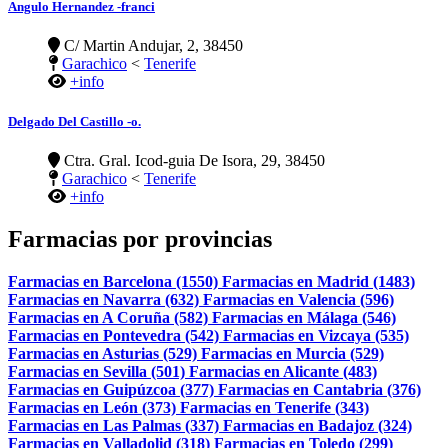
Angulo Hernandez -franci
C/ Martin Andujar, 2, 38450
Garachico
<
Tenerife
+info
Delgado Del Castillo -o.
Ctra. Gral. Icod-guia De Isora, 29, 38450
Garachico
<
Tenerife
+info
Farmacias por provincias
Farmacias en Barcelona (1550)
Farmacias en Madrid (1483)
Farmacias en Navarra (632)
Farmacias en Valencia (596)
Farmacias en A Coruña (582)
Farmacias en Málaga (546)
Farmacias en Pontevedra (542)
Farmacias en Vizcaya (535)
Farmacias en Asturias (529)
Farmacias en Murcia (529)
Farmacias en Sevilla (501)
Farmacias en Alicante (483)
Farmacias en Guipúzcoa (377)
Farmacias en Cantabria (376)
Farmacias en León (373)
Farmacias en Tenerife (343)
Farmacias en Las Palmas (337)
Farmacias en Badajoz (324)
Farmacias en Valladolid (318)
Farmacias en Toledo (299)