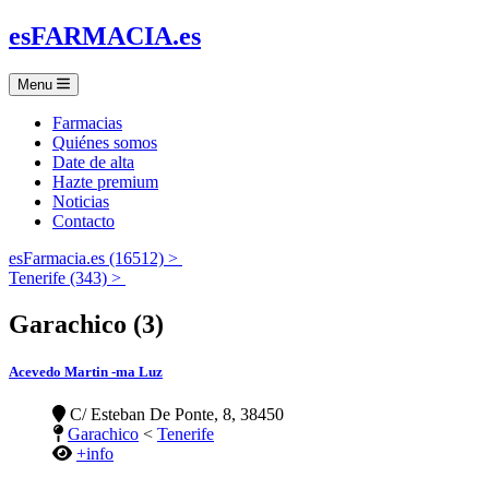
es
FARMACIA
.es
Menu
Farmacias
Quiénes somos
Date de alta
Hazte premium
Noticias
Contacto
esFarmacia.es (16512) >
Tenerife (343) >
Garachico (3)
Acevedo Martin -ma Luz
C/ Esteban De Ponte, 8, 38450
Garachico
<
Tenerife
+info