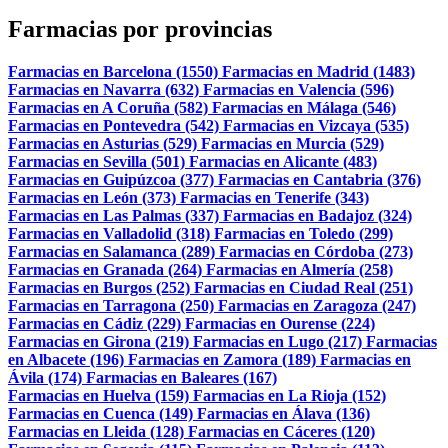
Farmacias por provincias
Farmacias en Barcelona (1550)
Farmacias en Madrid (1483)
Farmacias en Navarra (632)
Farmacias en Valencia (596)
Farmacias en A Coruña (582)
Farmacias en Málaga (546)
Farmacias en Pontevedra (542)
Farmacias en Vizcaya (535)
Farmacias en Asturias (529)
Farmacias en Murcia (529)
Farmacias en Sevilla (501)
Farmacias en Alicante (483)
Farmacias en Guipúzcoa (377)
Farmacias en Cantabria (376)
Farmacias en León (373)
Farmacias en Tenerife (343)
Farmacias en Las Palmas (337)
Farmacias en Badajoz (324)
Farmacias en Valladolid (318)
Farmacias en Toledo (299)
Farmacias en Salamanca (289)
Farmacias en Córdoba (273)
Farmacias en Granada (264)
Farmacias en Almería (258)
Farmacias en Burgos (252)
Farmacias en Ciudad Real (251)
Farmacias en Tarragona (250)
Farmacias en Zaragoza (247)
Farmacias en Cádiz (229)
Farmacias en Ourense (224)
Farmacias en Girona (219)
Farmacias en Lugo (217)
Farmacias
en Albacete (196)
Farmacias en Zamora (189)
Farmacias en
Ávila (174)
Farmacias en Baleares (167)
Farmacias en Huelva (159)
Farmacias en La Rioja (152)
Farmacias en Cuenca (149)
Farmacias en Álava (136)
Farmacias en Lleida (128)
Farmacias en Cáceres (120)