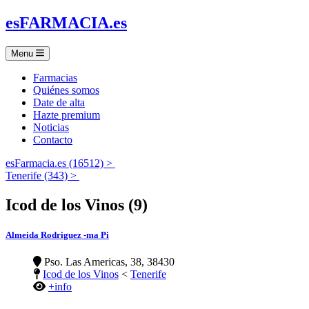
es
FARMACIA
.es
Menu
Farmacias
Quiénes somos
Date de alta
Hazte premium
Noticias
Contacto
esFarmacia.es (16512) >
Tenerife (343) >
Icod de los Vinos (9)
Almeida Rodriguez -ma Pi
Pso. Las Americas, 38, 38430
Icod de los Vinos
<
Tenerife
+info