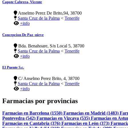
Capote Cabrera, Vicente
Anselmo Perez De Brito,94, 38700
Santa Cruz de la Palma
<
Tenerife
+info
Concepcion De Paz -nieve
Bda. Benahoare, S/n Local 5, 38700
Santa Cruz de la Palma
<
Tenerife
+info
El Puente S.c.
C/ Anselmo Perez Brito, 4, 38700
Santa Cruz de la Palma
<
Tenerife
+info
Farmacias por provincias
Farmacias en Barcelona (1550)
Farmacias en Madrid (1483)
Far
Pontevedra (542)
Farmacias en Vizcaya (535)
Farmacias en Astur
Farmacias en Cantabria (376)
Farmacias en León (373)
Farmacia