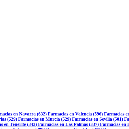
macias en Navarra (632)
Farmacias en Valencia (596)
Farmacias e
ias (529)
Farmacias en Murcia (529)
Farmacias en Sevilla (501)
Fa
s en Tenerife (343)
Farmacias en Las Palmas (337)
Farmacias en 