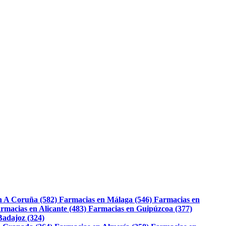
n A Coruña (582)
Farmacias en Málaga (546)
Farmacias en
rmacias en Alicante (483)
Farmacias en Guipúzcoa (377)
Badajoz (324)