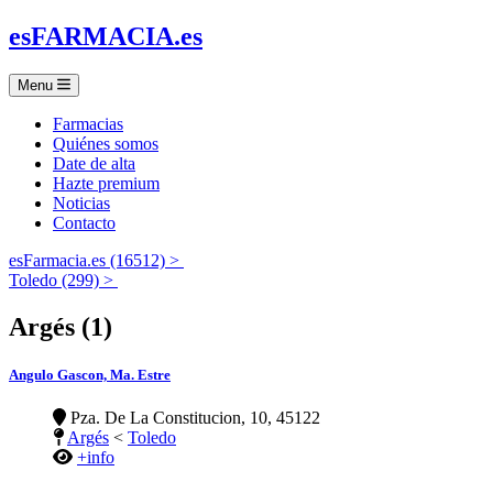
es
FARMACIA
.es
Menu
Farmacias
Quiénes somos
Date de alta
Hazte premium
Noticias
Contacto
esFarmacia.es (16512) >
Toledo (299) >
Argés (1)
Angulo Gascon, Ma. Estre
Pza. De La Constitucion, 10, 45122
Argés
<
Toledo
+info