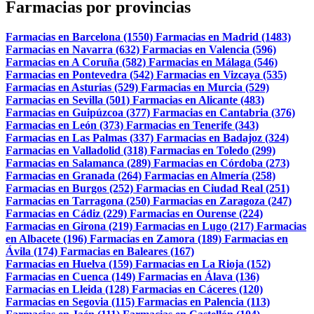
Farmacias por provincias
Farmacias en Barcelona (1550)
Farmacias en Madrid (1483)
Farmacias en Navarra (632)
Farmacias en Valencia (596)
Farmacias en A Coruña (582)
Farmacias en Málaga (546)
Farmacias en Pontevedra (542)
Farmacias en Vizcaya (535)
Farmacias en Asturias (529)
Farmacias en Murcia (529)
Farmacias en Sevilla (501)
Farmacias en Alicante (483)
Farmacias en Guipúzcoa (377)
Farmacias en Cantabria (376)
Farmacias en León (373)
Farmacias en Tenerife (343)
Farmacias en Las Palmas (337)
Farmacias en Badajoz (324)
Farmacias en Valladolid (318)
Farmacias en Toledo (299)
Farmacias en Salamanca (289)
Farmacias en Córdoba (273)
Farmacias en Granada (264)
Farmacias en Almería (258)
Farmacias en Burgos (252)
Farmacias en Ciudad Real (251)
Farmacias en Tarragona (250)
Farmacias en Zaragoza (247)
Farmacias en Cádiz (229)
Farmacias en Ourense (224)
Farmacias en Girona (219)
Farmacias en Lugo (217)
Farmacias
en Albacete (196)
Farmacias en Zamora (189)
Farmacias en
Ávila (174)
Farmacias en Baleares (167)
Farmacias en Huelva (159)
Farmacias en La Rioja (152)
Farmacias en Cuenca (149)
Farmacias en Álava (136)
Farmacias en Lleida (128)
Farmacias en Cáceres (120)
Farmacias en Segovia (115)
Farmacias en Palencia (113)